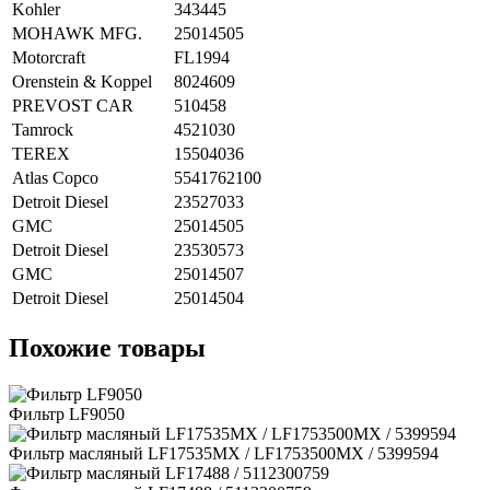
Kohler
343445
MOHAWK MFG.
25014505
Motorcraft
FL1994
Orenstein & Koppel
8024609
PREVOST CAR
510458
Tamrock
4521030
TEREX
15504036
Atlas Copco
5541762100
Detroit Diesel
23527033
GMC
25014505
Detroit Diesel
23530573
GMC
25014507
Detroit Diesel
25014504
Похожие товары
Фильтр LF9050
Фильтр масляный LF17535MX / LF1753500MX / 5399594