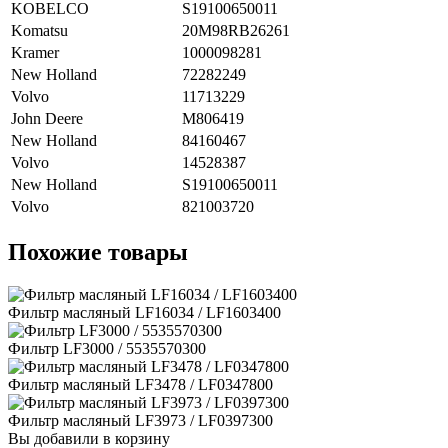
KOBELCO
S19100650011
Komatsu
20M98RB26261
Kramer
1000098281
New Holland
72282249
Volvo
11713229
John Deere
M806419
New Holland
84160467
Volvo
14528387
New Holland
S19100650011
Volvo
821003720
Похожие товары
Фильтр масляный LF16034 / LF1603400
Фильтр LF3000 / 5535570300
Фильтр масляный LF3478 / LF0347800
Фильтр масляный LF3973 / LF0397300
Вы добавили в корзину