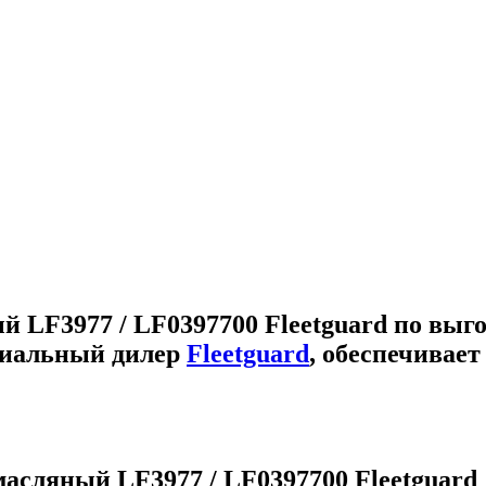
 LF3977 / LF0397700 Fleetguard
по выго
циальный дилер
Fleetguard
, обеспечивае
асляный LF3977 / LF0397700 Fleetguard