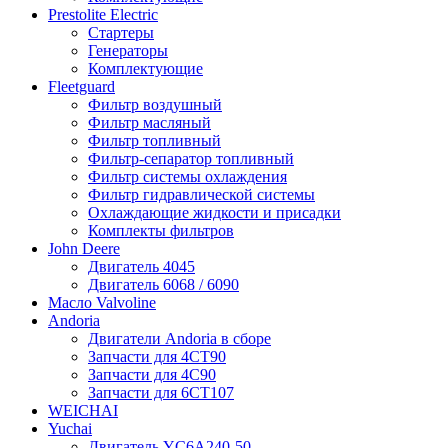
Prestolite Electric
Стартеры
Генераторы
Комплектующие
Fleetguard
Фильтр воздушный
Фильтр масляный
Фильтр топливный
Фильтр-сепаратор топливный
Фильтр системы охлаждения
Фильтр гидравлической системы
Охлаждающие жидкости и присадки
Комплекты фильтров
John Deere
Двигатель 4045
Двигатель 6068 / 6090
Масло Valvoline
Andoria
Двигатели Andoria в сборе
Запчасти для 4CT90
Запчасти для 4С90
Запчасти для 6CT107
WEICHAI
Yuchai
Двигатель YC6A240-50