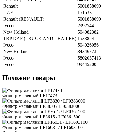
Renault
5001858099
DAF
1516331
Renault (RENAULT)
5001858099
Iveco
2992544
New Holland
504082382
TRP DAF (TRUCK AND TRAILER)
1533854
Iveco
504026056
New Holland
84346773
Iveco
5802037413
Iveco
99445200
Похожие товары
Фильтр масляный LF17473
Фильтр масляный LF3830 / LF0383000
Фильтр масляный LF3615 / LF0361500
Фильтр масляный LF16031 / LF1603100