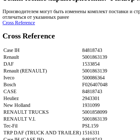
Производителем могут быть изменены комплект поставки и стр
отличаться от указанных ранее
Сross Reference
Сross Reference
Case IH
84818743
Renault
5001863139
DAF
1533854
Renault (RENAULT)
5001863139
Iveco
500086364
Bosch
F026407048
CASE
84818743
Heuliez
2943301
New Holland
1931099
RENAULT TRUCKS
5001858099
RENAULT V.I.
5001863139
Tec-Fil
PSL159
TRP DAF (TRUCK AND TRAILER)
1516331
Case IH (CASE IH)
84818743