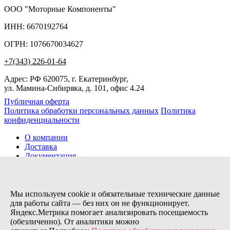
ООО "Моторные Компоненты"
ИНН: 6670192764
ОГРН: 1076670034627
+7(343) 226-01-64
Адрес: РФ 620075, г. Екатеринбург,
ул. Мамина-Сибиряка, д. 101, офис 4.24
Публичная оферта
Политика обработки персональных данных
Политика
конфиденциальности
О компании
Доставка
Документация
Новости
Помощь
Контакты
Мы используем cookie и обязательные технические данные
для работы сайта — без них он не функционирует.
Яндекс.Метрика помогает анализировать посещаемость
Заказов сегодня / Всего
(обезличенно). От аналитики можно
21