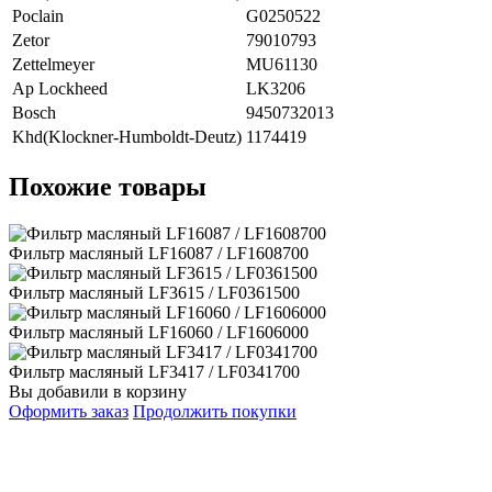
Poclain
G0250522
Zetor
79010793
Zettelmeyer
MU61130
Ap Lockheed
LK3206
Bosch
9450732013
Khd(Klockner-Humboldt-Deutz)
1174419
Похожие товары
Фильтр масляный LF16087 / LF1608700
Фильтр масляный LF3615 / LF0361500
Фильтр масляный LF16060 / LF1606000
Фильтр масляный LF3417 / LF0341700
Вы добавили в корзину
Оформить заказ
Продолжить покупки