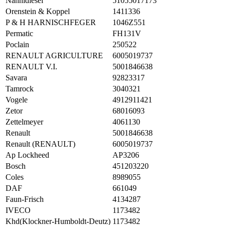
Nannidiesel
51055017173
Orenstein & Koppel
1411336
P & H HARNISCHFEGER
1046Z551
Permatic
FH131V
Poclain
250522
RENAULT AGRICULTURE
6005019737
RENAULT V.I.
5001846638
Savara
92823317
Tamrock
3040321
Vogele
4912911421
Zetor
68016093
Zettelmeyer
4061130
Renault
5001846638
Renault (RENAULT)
6005019737
Ap Lockheed
AP3206
Bosch
451203220
Coles
8989055
DAF
661049
Faun-Frisch
4134287
IVECO
1173482
Khd(Klockner-Humboldt-Deutz)
1173482