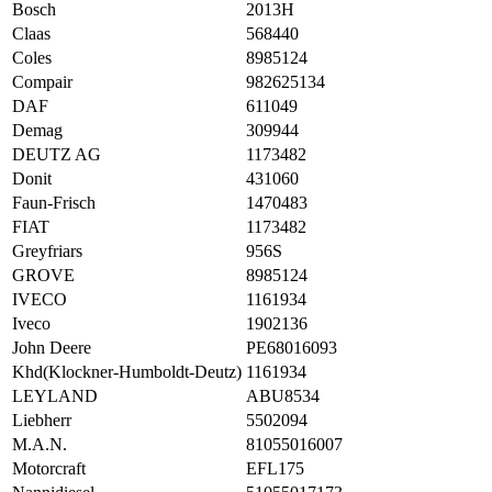
Bosch
2013H
Claas
568440
Coles
8985124
Compair
982625134
DAF
611049
Demag
309944
DEUTZ AG
1173482
Donit
431060
Faun-Frisch
1470483
FIAT
1173482
Greyfriars
956S
GROVE
8985124
IVECO
1161934
Iveco
1902136
John Deere
PE68016093
Khd(Klockner-Humboldt-Deutz)
1161934
LEYLAND
ABU8534
Liebherr
5502094
M.A.N.
81055016007
Motorcraft
EFL175