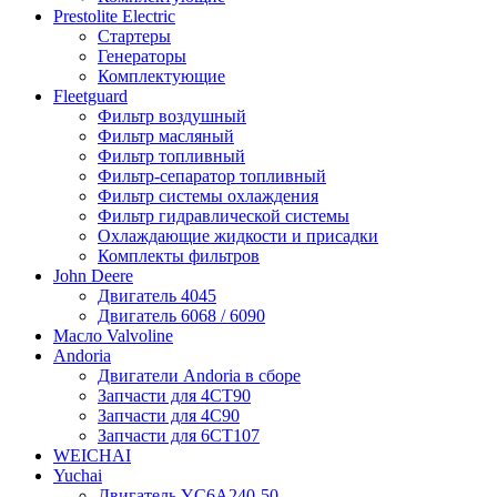
Prestolite Electric
Стартеры
Генераторы
Комплектующие
Fleetguard
Фильтр воздушный
Фильтр масляный
Фильтр топливный
Фильтр-сепаратор топливный
Фильтр системы охлаждения
Фильтр гидравлической системы
Охлаждающие жидкости и присадки
Комплекты фильтров
John Deere
Двигатель 4045
Двигатель 6068 / 6090
Масло Valvoline
Andoria
Двигатели Andoria в сборе
Запчасти для 4CT90
Запчасти для 4С90
Запчасти для 6CT107
WEICHAI
Yuchai
Двигатель YC6A240-50