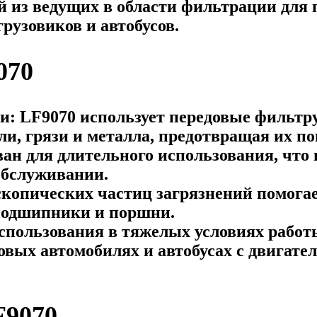
ной из ведущих в области фильтрации дл
рузовиков и автобусов.
070
ии
: LF9070 использует передовые фильт
и, грязи и металла, предотвращая их по
ан для длительного использования, что 
обслуживании.
скопических частиц загрязнений помога
 подшипники и поршни.
использования в тяжелых условиях работ
зовых автомобилях и автобусах с двигат
F9070