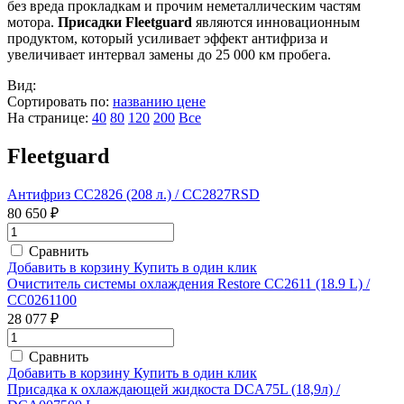
без вреда прокладкам и прочим неметаллическим частям
мотора.
Присадки Fleetguard
являются инновационным
продуктом, который усиливает эффект антифриза и
увеличивает интервал замены до 25 000 км пробега.
Вид:
Сортировать по:
названию
цене
На странице:
40
80
120
200
Все
Fleetguard
Антифриз CC2826 (208 л.) / CC2827RSD
80 650 ₽
Сравнить
Добавить в корзину
Купить в один клик
Очиститель системы охлаждения Restore CC2611 (18.9 L) /
CC0261100
28 077 ₽
Сравнить
Добавить в корзину
Купить в один клик
Присадка к охлаждающей жидкоста DCA75L (18,9л) /