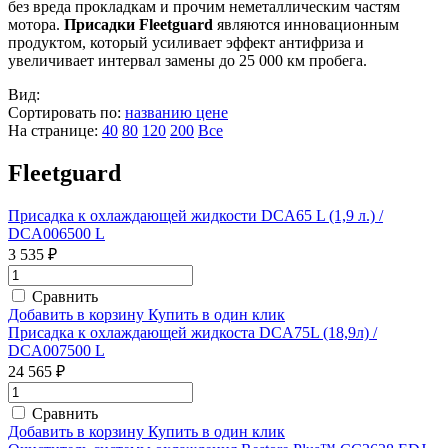
без вреда прокладкам и прочим неметаллическим частям
мотора.
Присадки Fleetguard
являются инновационным
продуктом, который усиливает эффект антифриза и
увеличивает интервал замены до 25 000 км пробега.
Вид:
Сортировать по:
названию
цене
На странице:
40
80
120
200
Все
Fleetguard
Присадка к охлаждающей жидкости DCA65 L (1,9 л.) /
DCA006500 L
3 535 ₽
Сравнить
Добавить в корзину
Купить в один клик
Присадка к охлаждающей жидкоста DCA75L (18,9л) /
DCA007500 L
24 565 ₽
Сравнить
Добавить в корзину
Купить в один клик