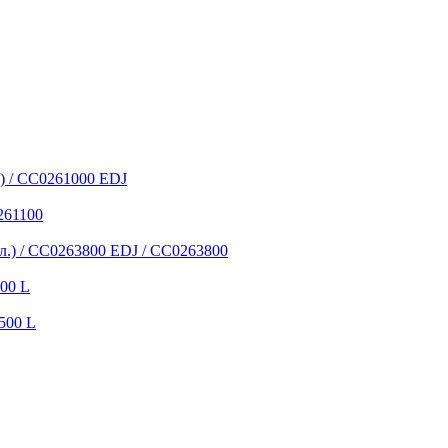
) / CC0261000 EDJ
261100
л.) / CC0263800 EDJ / CC0263800
00 L
500 L