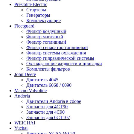
Prestolite Electric
Стартеры
Генераторы
Комплектующие
Fleetguard
Фильтр воздушный
Фильтр масляный
Фильтр топливный
Фильтр-сепаратор топливный
Фильтр системы охлаждения
Фильтр гидравлической системы
Охлаждающие жидкости и присадки
Комплекты фильтров
John Deere
Двигатель 4045
Двигатель 6068 / 6090
Масло Valvoline
Andoria
Двигатели Andoria в сборе
Запчасти для 4CT90
Запчасти для 4С90
Запчасти для 6CT107
WEICHAI
Yuchai
Двигатель YC6A240-50