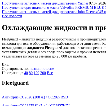
Поступление запасных частей для двигателей Yuchai
07.07.2026
Поступление оригинального масла Valvoline PREMIUM BLU
Поступление запасных частей для двигателей John Deere 4045 
Все новости
Охлаждающие жидкости и пр
Fleetguard – является ведущим разработчиком и производителе
выхлопа для всего оборудования, работающего от двигателя. 
охлаждающие жидкости Fleetguard
для комплексного решения
металлических деталей без вреда прокладкам и прочим немета
увеличивает интервал замены до 25 000 км пробега.
Вид:
Сортировать по:
названию
цене
На странице:
40
80
120
200
Все
Fleetguard
Антифриз CC2826 (208 л.) / CC2827RSD
Антифриз CC2827RSJ (5 л.) / CC2827KZJ