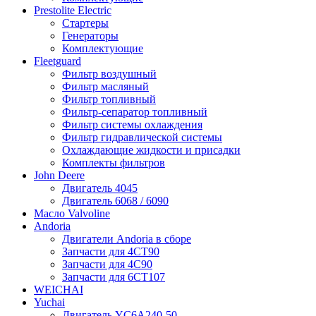
Prestolite Electric
Стартеры
Генераторы
Комплектующие
Fleetguard
Фильтр воздушный
Фильтр масляный
Фильтр топливный
Фильтр-сепаратор топливный
Фильтр системы охлаждения
Фильтр гидравлической системы
Охлаждающие жидкости и присадки
Комплекты фильтров
John Deere
Двигатель 4045
Двигатель 6068 / 6090
Масло Valvoline
Andoria
Двигатели Andoria в сборе
Запчасти для 4CT90
Запчасти для 4С90
Запчасти для 6CT107
WEICHAI
Yuchai
Двигатель YC6A240-50