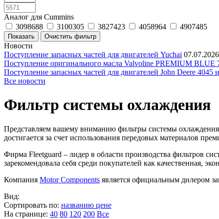
Аналог для Cummins
3098688
3100305
3827423
4058964
4907485
Новости
Поступление запасных частей для двигателей Yuchai
07.07.2026
Поступление оригинального масла Valvoline PREMIUM BLU
Поступление запасных частей для двигателей John Deere 4045 
Все новости
Фильтр системы охлаждения
Представляем вашему вниманию фильтры системы охлаждения ф
достигается за счет использования передовых материалов пр
Фирма Fleetguard – лидер в области производства фильтров с
зарекомендовала себя среди покупателей как качественная, эко
Компания
Motor Components
является официальным дилером зап
Вид:
Сортировать по:
названию
цене
На странице:
40
80
120
200
Все