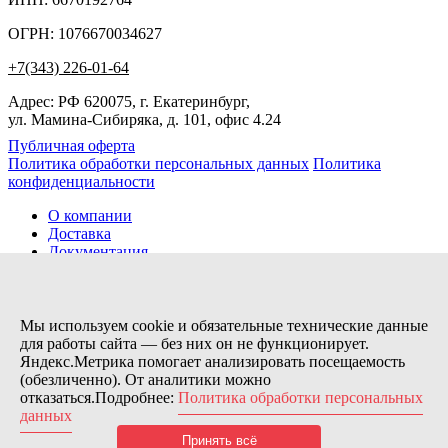
ОГРН: 1076670034627
+7(343) 226-01-64
Адрес: РФ 620075, г. Екатеринбург,
ул. Мамина-Сибиряка, д. 101, офис 4.24
Публичная оферта
Политика обработки персональных данных
Политика
конфиденциальности
О компании
Доставка
Документация
Новости
Помощь
Контакты
Мы используем cookie и обязательные технические данные
для работы сайта — без них он не функционирует.
Яндекс.Метрика помогает анализировать посещаемость
Заказов сегодня / Всего
(обезличенно). От аналитики можно
44
отказаться.Подробнее:
Политика обработки персональных
11133
данных
Нас можно найти тут:
Принять всё
© 2026 Motor Components. Все права защищены