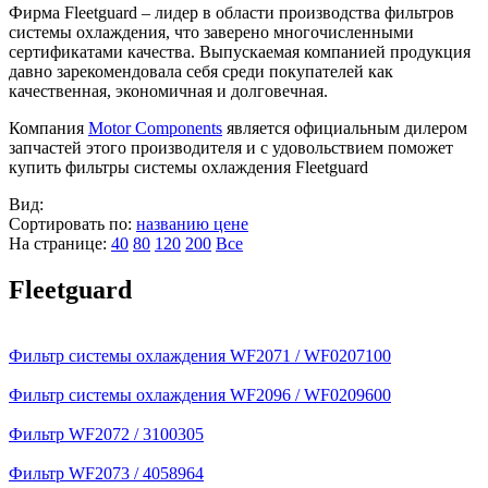
Фирма Fleetguard – лидер в области производства фильтров
системы охлаждения, что заверено многочисленными
сертификатами качества. Выпускаемая компанией продукция
давно зарекомендовала себя среди покупателей как
качественная, экономичная и долговечная.
Компания
Motor Components
является официальным дилером
запчастей этого производителя и с удовольствием поможет
купить фильтры системы охлаждения Fleetguard
Вид:
Сортировать по:
названию
цене
На странице:
40
80
120
200
Все
Fleetguard
Фильтр системы охлаждения WF2071 / WF0207100
Фильтр системы охлаждения WF2096 / WF0209600
Фильтр WF2072 / 3100305
Фильтр WF2073 / 4058964