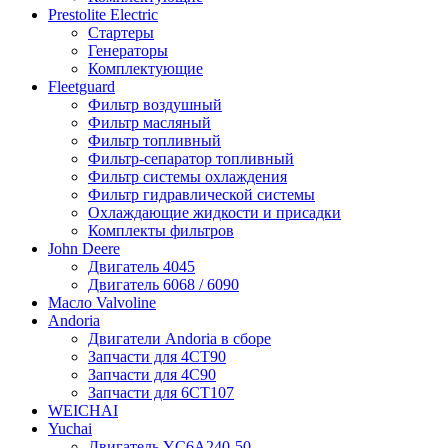
Prestolite Electric
Стартеры
Генераторы
Комплектующие
Fleetguard
Фильтр воздушный
Фильтр масляный
Фильтр топливный
Фильтр-сепаратор топливный
Фильтр системы охлаждения
Фильтр гидравлической системы
Охлаждающие жидкости и присадки
Комплекты фильтров
John Deere
Двигатель 4045
Двигатель 6068 / 6090
Масло Valvoline
Andoria
Двигатели Andoria в сборе
Запчасти для 4CT90
Запчасти для 4С90
Запчасти для 6CT107
WEICHAI
Yuchai
Двигатель YC6A240-50