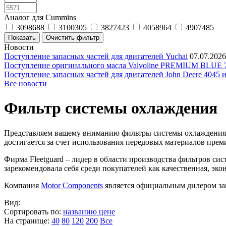
Аналог для Cummins
3098688
3100305
3827423
4058964
4907485
Новости
Поступление запасных частей для двигателей Yuchai
07.07.2026
Поступление оригинального масла Valvoline PREMIUM BLU
Поступление запасных частей для двигателей John Deere 4045 
Все новости
Фильтр системы охлаждения
Представляем вашему вниманию фильтры системы охлаждения ф
достигается за счет использования передовых материалов пр
Фирма Fleetguard – лидер в области производства фильтров с
зарекомендовала себя среди покупателей как качественная, эко
Компания
Motor Components
является официальным дилером зап
Вид:
Сортировать по:
названию
цене
На странице:
40
80
120
200
Все