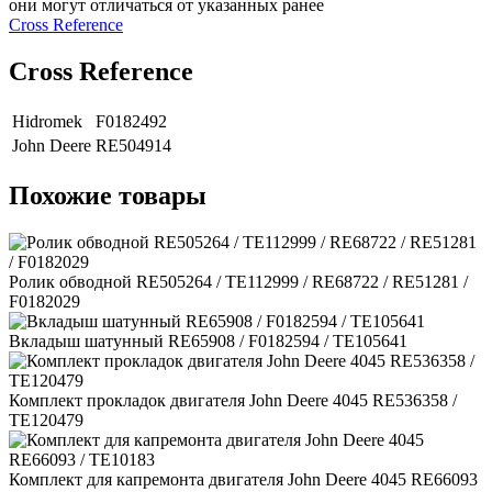
они могут отличаться от указанных ранее
Сross Reference
Сross Reference
Hidromek
F0182492
John Deere
RE504914
Похожие товары
Ролик обводной RE505264 / TE112999 / RE68722 / RE51281 /
F0182029
Вкладыш шатунный RE65908 / F0182594 / TE105641
Комплект прокладок двигателя John Deere 4045 RE536358 /
TE120479
Комплект для капремонта двигателя John Deere 4045 RE66093