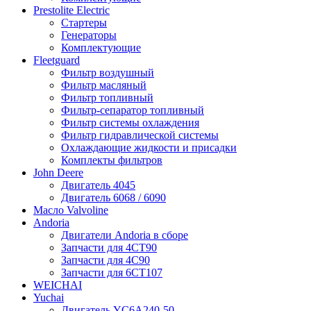
Prestolite Electric
Стартеры
Генераторы
Комплектующие
Fleetguard
Фильтр воздушный
Фильтр масляный
Фильтр топливный
Фильтр-сепаратор топливный
Фильтр системы охлаждения
Фильтр гидравлической системы
Охлаждающие жидкости и присадки
Комплекты фильтров
John Deere
Двигатель 4045
Двигатель 6068 / 6090
Масло Valvoline
Andoria
Двигатели Andoria в сборе
Запчасти для 4CT90
Запчасти для 4С90
Запчасти для 6CT107
WEICHAI
Yuchai
Двигатель YC6A240-50