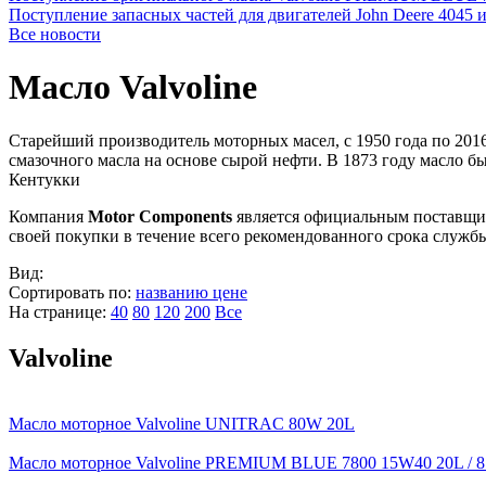
Поступление запасных частей для двигателей John Deere 4045 
Все новости
Масло Valvoline
Старейший производитель моторных масел, c 1950 года по 201
смазочного масла на основе сырой нефти. В 1873 году масло 
Кентукки
Компания
Motor Components
является официальным поставщ
своей покупки в течение всего рекомендованного срока службы
Вид:
Сортировать по:
названию
цене
На странице:
40
80
120
200
Все
Valvoline
Масло моторное Valvoline UNITRAC 80W 20L
Масло моторное Valvoline PREMIUM BLUE 7800 15W40 20L / 8