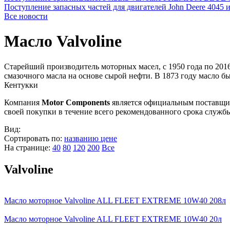
Поступление запасных частей для двигателей John Deere 4045 
Все новости
Масло Valvoline
Старейший производитель моторных масел, c 1950 года по 201
смазочного масла на основе сырой нефти. В 1873 году масло 
Кентукки
Компания
Motor Components
является официальным поставщ
своей покупки в течение всего рекомендованного срока службы
Вид:
Сортировать по:
названию
цене
На странице:
40
80
120
200
Все
Valvoline
Масло моторное Valvoline ALL FLEET EXTREME 10W40 208л
Масло моторное Valvoline ALL FLEET EXTREME 10W40 20л