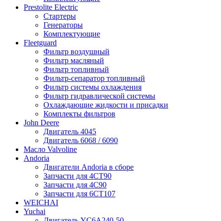
Prestolite Electric
Стартеры
Генераторы
Комплектующие
Fleetguard
Фильтр воздушный
Фильтр масляный
Фильтр топливный
Фильтр-сепаратор топливный
Фильтр системы охлаждения
Фильтр гидравлической системы
Охлаждающие жидкости и присадки
Комплекты фильтров
John Deere
Двигатель 4045
Двигатель 6068 / 6090
Масло Valvoline
Andoria
Двигатели Andoria в сборе
Запчасти для 4CT90
Запчасти для 4С90
Запчасти для 6CT107
WEICHAI
Yuchai
Двигатель YC6A240-50