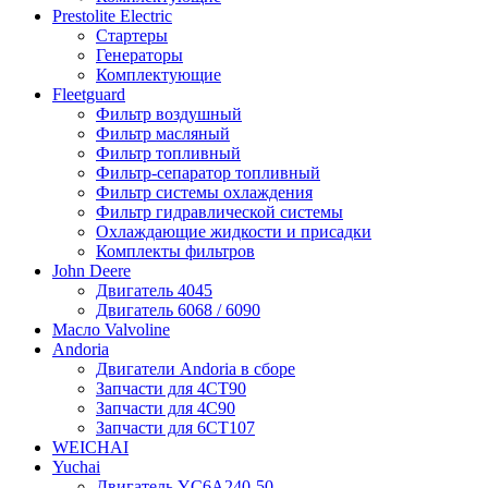
Prestolite Electric
Стартеры
Генераторы
Комплектующие
Fleetguard
Фильтр воздушный
Фильтр масляный
Фильтр топливный
Фильтр-сепаратор топливный
Фильтр системы охлаждения
Фильтр гидравлической системы
Охлаждающие жидкости и присадки
Комплекты фильтров
John Deere
Двигатель 4045
Двигатель 6068 / 6090
Масло Valvoline
Andoria
Двигатели Andoria в сборе
Запчасти для 4CT90
Запчасти для 4С90
Запчасти для 6CT107
WEICHAI
Yuchai
Двигатель YC6A240-50