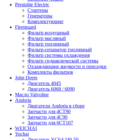
Prestolite Electric
Стартеры
Генераторы
Комплектующие
Fleetguard
Фильтр воздушный
Фильтр масляный
Фильтр топливный
Фильтр-сепаратор топливный
Фильтр системы охлаждения
Фильтр гидравлической системы
Охлаждающие жидкости и присадки
Комплекты фильтров
John Deere
Двигатель 4045
Двигатель 6068 / 6090
Масло Valvoline
Andoria
Двигатели Andoria в сборе
Запчасти для 4CT90
Запчасти для 4С90
Запчасти для 6CT107
WEICHAI
Yuchai
Двигатель YC6A240-50