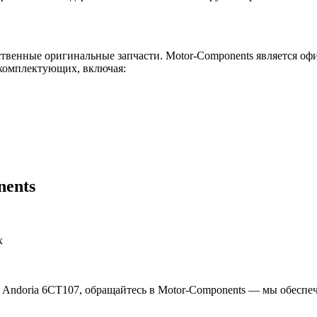
ственные оригинальные запчасти. Motor-Components является о
 комплектующих, включая:
ents
х
Andoria 6CT107, обращайтесь в Motor-Components — мы обеспе