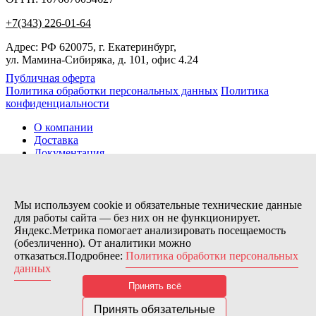
+7(343) 226-01-64
Адрес: РФ 620075, г. Екатеринбург,
ул. Мамина-Сибиряка, д. 101, офис 4.24
Публичная оферта
Политика обработки персональных данных
Политика
конфиденциальности
О компании
Доставка
Документация
Новости
Помощь
Контакты
Мы используем cookie и обязательные технические данные
для работы сайта — без них он не функционирует.
Яндекс.Метрика помогает анализировать посещаемость
Заказов сегодня / Всего
(обезличенно). От аналитики можно
77
отказаться.Подробнее:
Политика обработки персональных
11115
данных
Нас можно найти тут:
Принять всё
© 2026 Motor Components. Все права защищены
Дизайн и разработка сайта
Nice’
N
’Easy
Принять обязательные
В связи с возникшими затруднениями с поставками из-за