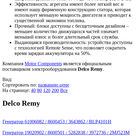
Эффективность: агрегаты имеют более легкий вес и
имеют нашу фирменную конструкцию статора, которая
использует меньшую мощность двигателя и приводит к
существенной экономии топлива.
Прочный: блоки доступны с бесщеточным дизайном –
меньшее количество движущихся частей означает
меньший износ и более длительный срок службы.
Выдающаяся производительность: устройства доступны
с технологией Remote Sense, что позволяет сократить
время зарядки аккумулятора на 50%.
Компания
Motor Components
является официальным
поставщиком электрооборудования
Delco Remy
.
Вид:
Сортировать по:
названию
цене
На странице:
40
80
120
200
Все
Delco Remy
Генератор 61006082 / 8600453 / 3643862 / BLP4101H
Генератор 19020902 / 8600501 / 5282838 / 3972736 / 2MJ523M