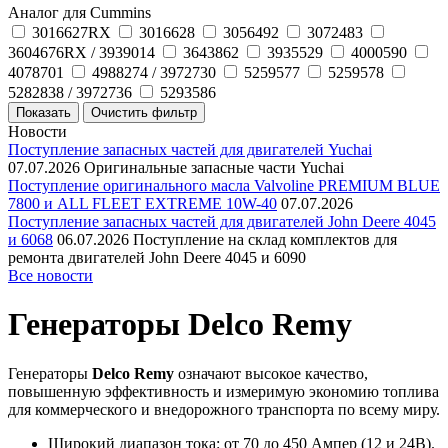
Аналог для Cummins
3016627RX
3016628
3056492
3072483
3604676RX / 3939014
3643862
3935529
4000590
4078701
4988274 / 3972730
5259577
5259578
5282838 / 3972736
5293586
Новости
Поступление запасных частей для двигателей Yuchai
07.07.2026
Оригинальные запасные части Yuchai
Поступление оригинального масла Valvoline PREMIUM BLUE
7800 и ALL FLEET EXTREME 10W-40
07.07.2026
Поступление запасных частей для двигателей John Deere 4045
и 6068
06.07.2026
Поступление на склад комплектов для
ремонта двигателей John Deere 4045 и 6090
Все новости
Генераторы Delco Remy
Генераторы
Delco Remy
означают высокое качество,
повышенную эффективность и измеримую экономию топлива
для коммерческого и внедорожного транспорта по всему миру.
Широкий диапазон тока: от 70 до 450 Ампер (12 и 24В).