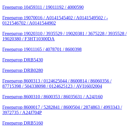
Генератор 10459311 / 19011192 / 4000590
Генератор 19070016 / A0141545402 / ­A0141549502 / ­
0121546702 / ­A0141544902
Генератор 19020310 / 3935529 / 19020381 / 3675228 / 3935528 /
19020380 / F3HT10300DA
Генератор 19011165 / 4078701 / 8600398
Генератор DRB5430
Генератор DRB0280
Генератор 8600313 / 0124625044 / 8600814 / 86060356 /
87715398 / 504338098 / 0124625123 / AVI160J2004
Генератор 8600310 / 8600353 / 86035631 / A24J160
Генератор 8600017 / 5282841 / 8600504 / 2874863 / 4993343 /
3972735 / A24J704P
Генератор DRB5160