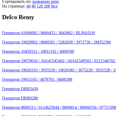
Сортировать по:
названию
цене
На странице:
40
80
120
200
Все
Delco Remy
Генератор 61006082 / 8600453 / 3643862 / BLP4101H
Генератор 19020902 / 8600501 / 5282838 / 3972736 / 2MJ523M
Генератор 10459311 / 19011192 / 4000590
Генератор 19070016 / A0141545402 / ­A0141549502 / ­0121546702 
Генератор 19020310 / 3935529 / 19020381 / 3675228 / 3935528 
Генератор 19011165 / 4078701 / 8600398
Генератор DRB5430
Генератор DRB0280
Генератор 8600313 / 0124625044 / 8600814 / 86060356 / 8771539