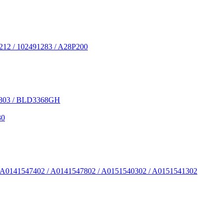
212 / 102491283 / A28P200
X7803 / BLD3368GH
30
/ A0141547402 / A0141547802 / A0151540302 / A0151541302