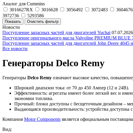
Аналог для Cummins
3016627RX
3016628
3056492
3072483
3604676
3972736
5293586
Новости
Поступление запасных частей для двигателей Yuchai
07.07.2026
Поступление оригинального масла Valvoline PREMIUM BLU
Поступление запасных частей для двигателей John Deere 4045 
Все новости
Генераторы Delco Remy
Генераторы
Delco Remy
означают высокое качество, повышенн
Широкий диапазон тока: от 70 до 450 Ампер (12 и 24В).
Эффективность: агрегаты имеют более легкий вес и име
экономии топлива.
Прочный: блоки доступны с бесщеточным дизайном – мен
Выдающаяся производительность: устройства доступны с т
Компания
Motor Components
является официальным поставщик
Вид: