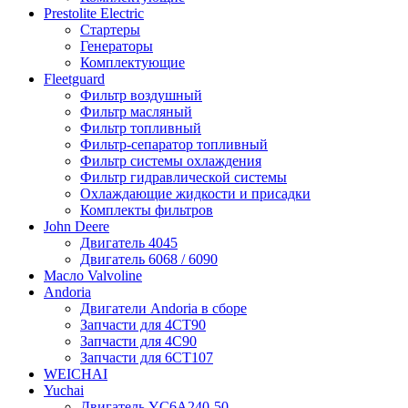
Prestolite Electric
Стартеры
Генераторы
Комплектующие
Fleetguard
Фильтр воздушный
Фильтр масляный
Фильтр топливный
Фильтр-сепаратор топливный
Фильтр системы охлаждения
Фильтр гидравлической системы
Охлаждающие жидкости и присадки
Комплекты фильтров
John Deere
Двигатель 4045
Двигатель 6068 / 6090
Масло Valvoline
Andoria
Двигатели Andoria в сборе
Запчасти для 4CT90
Запчасти для 4С90
Запчасти для 6CT107
WEICHAI
Yuchai
Двигатель YC6A240-50