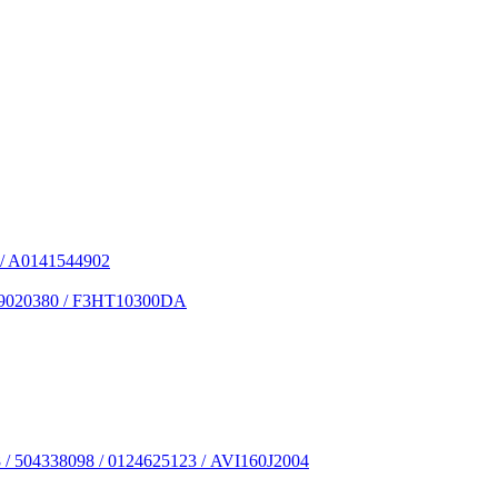
/ ­A0141544902
/ 19020380 / F3HT10300DA
8 / 504338098 / 0124625123 / AVI160J2004