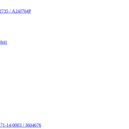
72735 / A24J704P
2841
871-14-0003 / 3604676