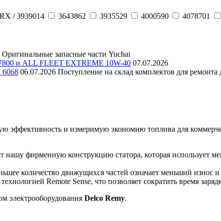
RX / 3939014
3643862
3935529
4000590
4078701
Оригинальные запасные части Yuchai
E 7800 и ALL FLEET EXTREME 10W-40
07.07.2026
и 6068
06.07.2026
Поступление на склад комплектов для ремонта д
ую эффективность и измеримую экономию топлива для коммерчес
ют нашу фирменную конструкцию статора, которая использует м
ьшее количество движущихся частей означает меньший износ и
ехнологией Remote Sense, что позволяет сократить время заряд
ом электрооборудования
Delco Remy
.