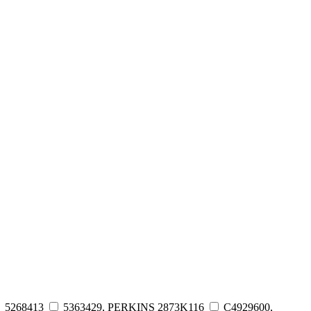
5268413
5363429, PERKINS 2873K116
C4929600,