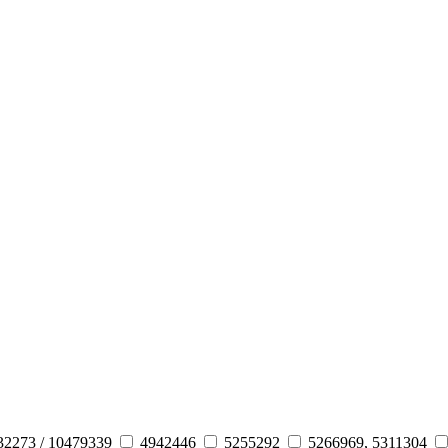
32273 / 10479339
4942446
5255292
5266969, 5311304