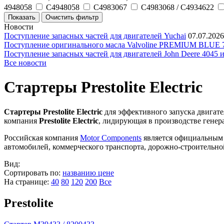
4948058
C4948058
C4983067
C4983068 / C4934622
Новости
Поступление запасных частей для двигателей Yuchai
07.07.2026
Поступление оригинального масла Valvoline PREMIUM BLU
Поступление запасных частей для двигателей John Deere 4045 
Все новости
Стартеры Prestolite Electric
Стартеры Prestolite Electric
для эффективного запуска двигат
компания
Prestolite Electric
, лидирующая в производстве генера
Российская компания
Motor Components
является официальным п
автомобилей, коммерческого транспорта, дорожно-строительно
Вид:
Сортировать по:
названию
цене
На странице:
40
80
120
200
Все
Prestolite