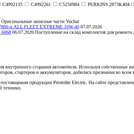
C4992135
C4992261
C5256984
PERKINS 2873K404 / 
Оригинальные запасные части Yuchai
E 7800 и ALL FLEET EXTREME 10W-40
07.07.2026
и 6068
06.07.2026
Поступление на склад комплектов для ремонта д
еля внутреннего сгорания автомобиля. Используя собственные 
торов, стартеров и аккумуляторов, добилась признания во всем 
оставщиком продукции Prestolite Electric. На сайте представле
й техники.