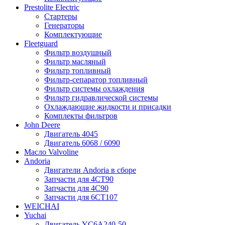
Prestolite Electric
Стартеры
Генераторы
Комплектующие
Fleetguard
Фильтр воздушный
Фильтр масляный
Фильтр топливный
Фильтр-сепаратор топливный
Фильтр системы охлаждения
Фильтр гидравлической системы
Охлаждающие жидкости и присадки
Комплекты фильтров
John Deere
Двигатель 4045
Двигатель 6068 / 6090
Масло Valvoline
Andoria
Двигатели Andoria в сборе
Запчасти для 4CT90
Запчасти для 4С90
Запчасти для 6CT107
WEICHAI
Yuchai
Двигатель YC6A240-50