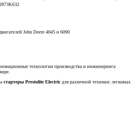
2873K632
вигателей John Deere 4045 и 6090
инновационные технологии производства и инжиниринга
мире.
ны
стартеры Prestolite Electric
для различной техники: легковых