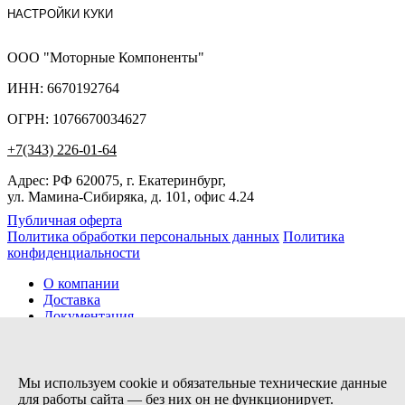
НАСТРОЙКИ КУКИ
ООО "Моторные Компоненты"
ИНН: 6670192764
ОГРН: 1076670034627
+7(343) 226-01-64
Адрес: РФ 620075, г. Екатеринбург,
ул. Мамина-Сибиряка, д. 101, офис 4.24
Публичная оферта
Политика обработки персональных данных
Политика
конфиденциальности
О компании
Доставка
Документация
Новости
Помощь
Контакты
Мы используем cookie и обязательные технические данные
для работы сайта — без них он не функционирует.