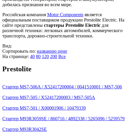
добилась признания во всем мире.
Российская компания
Motor Components
является
официальным поставщиком продукции Prestolite Electric. На
сайте представлены
стартеры Prestolite Electric
для
различной техники: легковых автомобилей, коммерческого
транспорта, дорожно-строительной техники.
Вид:
Сортировать по:
названию
цене
На странице:
40
80
120
200
Все
Prestolite
Стартер MS7-506A / X52417200004 / 0041510001 / MS7-506
Стартер MS7-505 / X52417200003 / MS7-505A
Стартер MS7-501 / X00001906 / 10479339
Стартер M93R3059SE / 860716 / 4892338 / 5265096 / 5259579
Стартер M93R3042SE