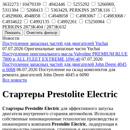
3632273 / 10479339
4942446
5255292
5266969,
5311304
5268413
5363429, PERKINS 2873K116
C4929600, 4948058
C4948058
C4983067
C4983068 /
C4934622
C4992135
C4992261
C5256984
PERKINS 2873K404 / 2873K632
Новости
Поступление запасных частей для двигателей Yuchai
07.07.2026
Оригинальные запасные части Yuchai
Поступление оригинального масла Valvoline PREMIUM BLUE
7800 и ALL FLEET EXTREME 10W-40
07.07.2026
Поступление запасных частей для двигателей John Deere 4045
и 6068
06.07.2026
Поступление на склад комплектов для
ремонта двигателей John Deere 4045 и 6090
Все новости
Стартеры Prestolite Electric
Стартеры Prestolite Electric
для эффективного запуска
двигателя внутреннего сгорания автомобиля. Используя
собственные инновационные технологии производства и
инжиниринга компания
Prestolite Electric
, лидирующая в
производстве генераторов, стартеров и аккумуляторов,