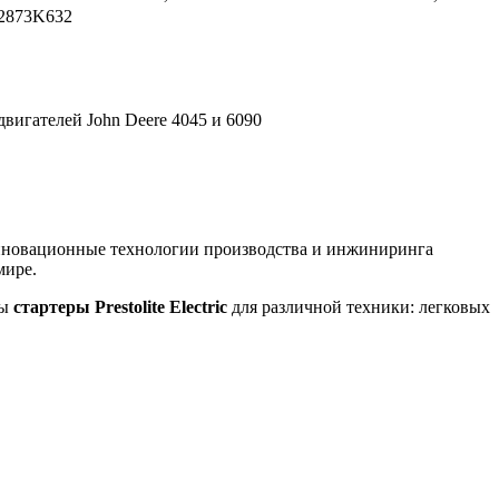
2873K632
вигателей John Deere 4045 и 6090
инновационные технологии производства и инжиниринга
мире.
ны
стартеры Prestolite Electric
для различной техники: легковых