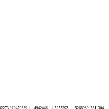
32273 / 10479339
4942446
5255292
5266969, 5311304