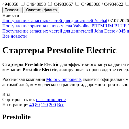
4948058
C4948058
C4983067
C4983068 / C4934622
Новости
Поступление запасных частей для двигателей Yuchai
07.07.2026
Поступление оригинального масла Valvoline PREMIUM BLU
Поступление запасных частей для двигателей John Deere 4045 
Все новости
Стартеры Prestolite Electric
Стартеры Prestolite Electric
для эффективного запуска двигат
компания
Prestolite Electric
, лидирующая в производстве генера
Российская компания
Motor Components
является официальным п
автомобилей, коммерческого транспорта, дорожно-строительно
Вид:
Сортировать по:
названию
цене
На странице:
40
80
120
200
Все
Prestolite