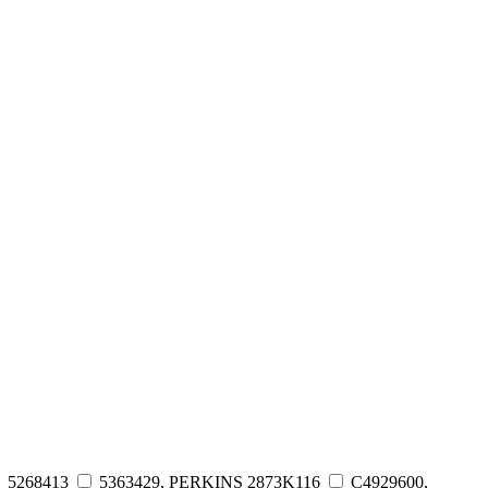
5268413
5363429, PERKINS 2873K116
C4929600,