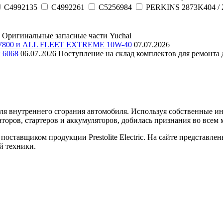
C4992135
C4992261
C5256984
PERKINS 2873K404 / 
Оригинальные запасные части Yuchai
E 7800 и ALL FLEET EXTREME 10W-40
07.07.2026
и 6068
06.07.2026
Поступление на склад комплектов для ремонта д
еля внутреннего сгорания автомобиля. Используя собственные 
торов, стартеров и аккумуляторов, добилась признания во всем 
оставщиком продукции Prestolite Electric. На сайте представле
й техники.