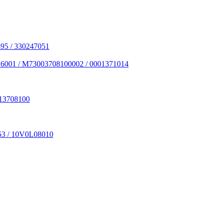
95 / 330247051
6001 / M73003708100002 / 0001371014
13708100
53 / 10V0L08010