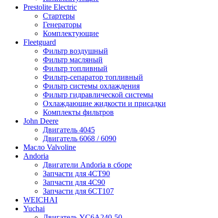
Prestolite Electric
Стартеры
Генераторы
Комплектующие
Fleetguard
Фильтр воздушный
Фильтр масляный
Фильтр топливный
Фильтр-сепаратор топливный
Фильтр системы охлаждения
Фильтр гидравлической системы
Охлаждающие жидкости и присадки
Комплекты фильтров
John Deere
Двигатель 4045
Двигатель 6068 / 6090
Масло Valvoline
Andoria
Двигатели Andoria в сборе
Запчасти для 4CT90
Запчасти для 4С90
Запчасти для 6CT107
WEICHAI
Yuchai
Двигатель YC6A240-50