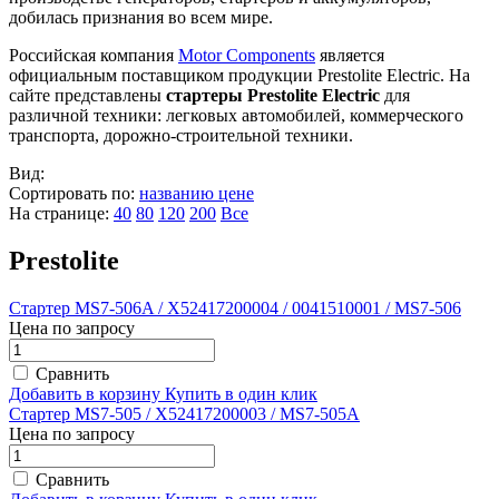
добилась признания во всем мире.
Российская компания
Motor Components
является
официальным поставщиком продукции Prestolite Electric. На
сайте представлены
стартеры Prestolite Electric
для
различной техники: легковых автомобилей, коммерческого
транспорта, дорожно-строительной техники.
Вид:
Сортировать по:
названию
цене
На странице:
40
80
120
200
Все
Prestolite
Стартер MS7-506A / X52417200004 / 0041510001 / MS7-506
Цена по запросу
Сравнить
Добавить в корзину
Купить в один клик
Стартер MS7-505 / X52417200003 / MS7-505A
Цена по запросу
Сравнить