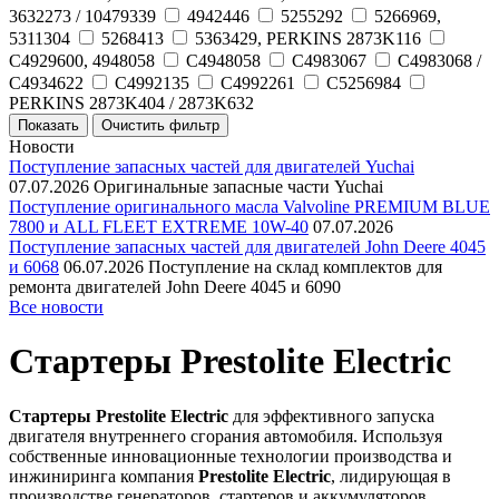
3632273 / 10479339
4942446
5255292
5266969,
5311304
5268413
5363429, PERKINS 2873K116
C4929600, 4948058
C4948058
C4983067
C4983068 /
C4934622
C4992135
C4992261
C5256984
PERKINS 2873K404 / 2873K632
Новости
Поступление запасных частей для двигателей Yuchai
07.07.2026
Оригинальные запасные части Yuchai
Поступление оригинального масла Valvoline PREMIUM BLUE
7800 и ALL FLEET EXTREME 10W-40
07.07.2026
Поступление запасных частей для двигателей John Deere 4045
и 6068
06.07.2026
Поступление на склад комплектов для
ремонта двигателей John Deere 4045 и 6090
Все новости
Стартеры Prestolite Electric
Стартеры Prestolite Electric
для эффективного запуска
двигателя внутреннего сгорания автомобиля. Используя
собственные инновационные технологии производства и
инжиниринга компания
Prestolite Electric
, лидирующая в
производстве генераторов, стартеров и аккумуляторов,