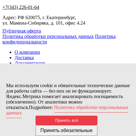
+7(343) 226-01-64
Адрес: РФ 620075, г. Екатеринбург,
ул. Мамина-Сибиряка, д. 101, офис 4.24
Публичная оферта
Политика обработки персональных данных
Политика
конфиденциальности
О компании
Доставка
Документация
Новости
Помощь
Контакты
Мы используем cookie и обязательные технические данные
для работы сайта — без них он не функционирует.
Яндекс.Метрика помогает анализировать посещаемость
Заказов сегодня / Всего
(обезличенно). От аналитики можно
79
отказаться.Подробнее:
Политика обработки персональных
11115
данных
Нас можно найти тут:
Принять всё
© 2026 Motor Components. Все права защищены
Дизайн и разработка сайта
Nice’
N
’Easy
Принять обязательные
В связи с возникшими затруднениями с поставками из-за