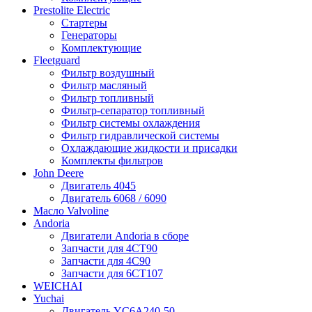
Prestolite Electric
Стартеры
Генераторы
Комплектующие
Fleetguard
Фильтр воздушный
Фильтр масляный
Фильтр топливный
Фильтр-сепаратор топливный
Фильтр системы охлаждения
Фильтр гидравлической системы
Охлаждающие жидкости и присадки
Комплекты фильтров
John Deere
Двигатель 4045
Двигатель 6068 / 6090
Масло Valvoline
Andoria
Двигатели Andoria в сборе
Запчасти для 4CT90
Запчасти для 4С90
Запчасти для 6CT107
WEICHAI
Yuchai
Двигатель YC6A240-50