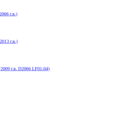
006 г.в.)
013 г.в.)
009 г.в. D2066 LF01-04)