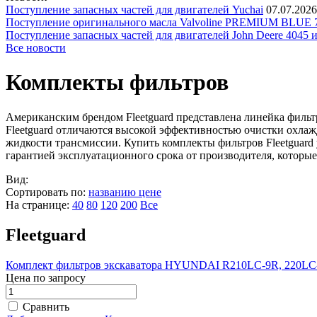
Поступление запасных частей для двигателей Yuchai
07.07.2026
Поступление оригинального масла Valvoline PREMIUM BLU
Поступление запасных частей для двигателей John Deere 4045 
Все новости
Комплекты фильтров
Американским брендом Fleetguard представлена линейка фильт
Fleetguard отличаются высокой эффективностью очистки охлаж
жидкости трансмиссии. Купить комплекты фильтров Fleetguard
гарантией эксплуатационного срока от производителя, которы
Вид:
Сортировать по:
названию
цене
На странице:
40
80
120
200
Все
Fleetguard
Комплект фильтров экскаватора HYUNDAI R210LC-9R, 220LC
Цена по запросу
Сравнить