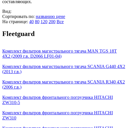
составляющих.
Вид:
Сортировать по:
названию
цене
На странице:
40
80
120
200
Все
Fleetguard
Комплект фильтров магистрального тягача MAN TGS 18T
4Х2 (2009 г.в. D2066 LF01-04)
Комплект фильтров магистрального тягача SCANIA G440 4Х2
(2013 г.в.)
Комплект фильтров магистрального тягача SCANIA R340 4Х2
(2006 г.в.)
Комплект фильтров фронтального погрузчика HITACHI
ZW310-5
Комплект фильтров фронтального погрузчика HITACHI
ZW310