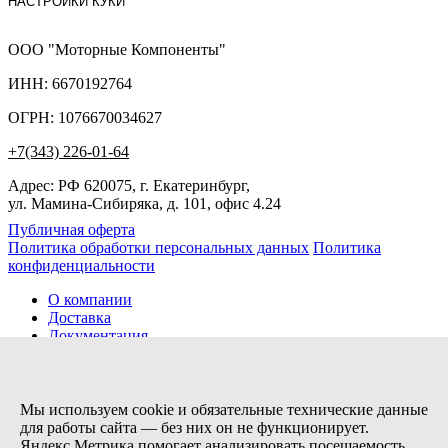
НАСТРОЙКИ КУКИ
ООО "Моторные Компоненты"
ИНН: 6670192764
ОГРН: 1076670034627
+7(343) 226-01-64
Адрес: РФ 620075, г. Екатеринбург,
ул. Мамина-Сибиряка, д. 101, офис 4.24
Публичная оферта
Политика обработки персональных данных
Политика
конфиденциальности
О компании
Доставка
Документация
Новости
Помощь
Контакты
Мы используем cookie и обязательные технические данные
для работы сайта — без них он не функционирует.
Яндекс.Метрика помогает анализировать посещаемость