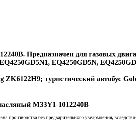
2240B. Предназначен для газовых двиг
ng EQ4250GD5N1, EQ4250GD5N, EQ4250G
ong ZK6122H9; туристический автобус Go
 масляный M33Y1-1012240B
ана производства без предварительного уведомления, вследстви