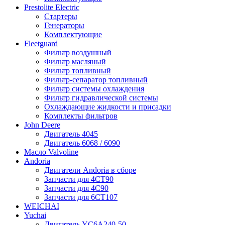
Prestolite Electric
Стартеры
Генераторы
Комплектующие
Fleetguard
Фильтр воздушный
Фильтр масляный
Фильтр топливный
Фильтр-сепаратор топливный
Фильтр системы охлаждения
Фильтр гидравлической системы
Охлаждающие жидкости и присадки
Комплекты фильтров
John Deere
Двигатель 4045
Двигатель 6068 / 6090
Масло Valvoline
Andoria
Двигатели Andoria в сборе
Запчасти для 4CT90
Запчасти для 4С90
Запчасти для 6CT107
WEICHAI
Yuchai
Двигатель YC6A240-50