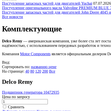
Поступление запасных частей для двигателей Yuchai
07.07.2026
Поступление оригинального масла Valvoline PREMIUM BLU
Поступление запасных частей для двигателей John Deere 4045 
Все новости
Комплектующие
Delco Remy
— американская компания, уже более ста лет пост
надёжностью, с использованием передовых разработок и техно
Компания
Motor Components
является официальным дилером De
Вид:
Сортировать по:
названию
цене
На странице:
40
80
120
200
Все
Delco Remy
Подшипник генератора 10472935
Цена по запросу
Сравнить