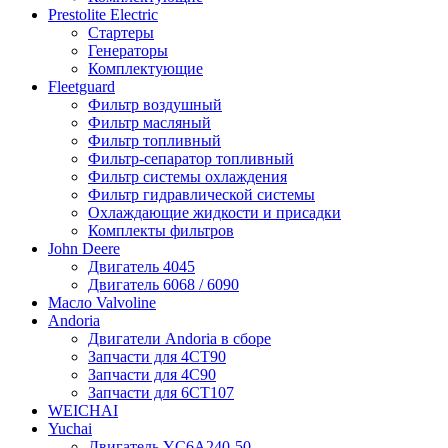
Prestolite Electric
Стартеры
Генераторы
Комплектующие
Fleetguard
Фильтр воздушный
Фильтр масляный
Фильтр топливный
Фильтр-сепаратор топливный
Фильтр системы охлаждения
Фильтр гидравлической системы
Охлаждающие жидкости и присадки
Комплекты фильтров
John Deere
Двигатель 4045
Двигатель 6068 / 6090
Масло Valvoline
Andoria
Двигатели Andoria в сборе
Запчасти для 4CT90
Запчасти для 4С90
Запчасти для 6CT107
WEICHAI
Yuchai
Двигатель YC6A240-50