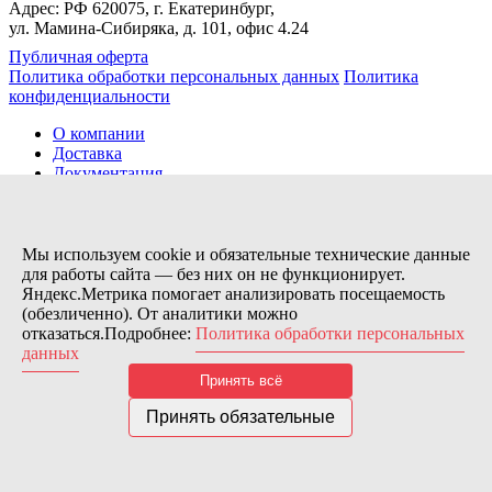
Адрес: РФ 620075, г. Екатеринбург,
ул. Мамина-Сибиряка, д. 101, офис 4.24
Публичная оферта
Политика обработки персональных данных
Политика
конфиденциальности
О компании
Доставка
Документация
Новости
Помощь
Контакты
Мы используем cookie и обязательные технические данные
для работы сайта — без них он не функционирует.
Яндекс.Метрика помогает анализировать посещаемость
Заказов сегодня / Всего
(обезличенно). От аналитики можно
56
отказаться.Подробнее:
Политика обработки персональных
11115
данных
Нас можно найти тут:
Принять всё
© 2026 Motor Components. Все права защищены
Дизайн и разработка сайта
Nice’
N
’Easy
Принять обязательные
В связи с возникшими затруднениями с поставками из-за
рубежа и нестабильностью курса, цена товара может быть
скорректирована после заказа. Надеемся на Ваше понимание.
Понятно