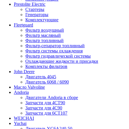
Prestolite Electric
Стартеры
Генераторы
Комплектующие
Fleetguard
Фильтр воздушный
Фильтр масляный
Фильтр топливный
Фильтр-сепаратор топливный
Фильтр системы охлаждения
Фильтр гидравлической системы
Охлаждающие жидкости и присадки
Комплекты фильтров
John Deere
Двигатель 4045
Двигатель 6068 / 6090
Масло Valvoline
Andoria
Двигатели Andoria в сборе
Запчасти для 4CT90
Запчасти для 4С90
Запчасти для 6CT107
WEICHAI
Yuchai
Двигатель YC6A240-50