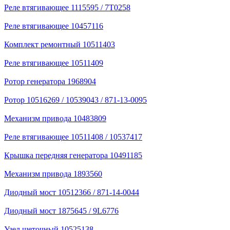
Реле втягивающее 1115595 / 7T0258
Реле втягивающее 10457116
Комплект ремонтный 10511403
Реле втягивающее 10511409
Ротор генератора 1968904
Ротор 10516269 / 10539043 / 871-13-0095
Механизм привода 10483809
Реле втягивающее 10511408 / 10537417
Крышка передняя генератора 10491185
Механизм привода 1893560
Диодный мост 10512366 / 871-14-0044
Диодный мост 1875645 / 9L6776
Узел щеточный 10525138