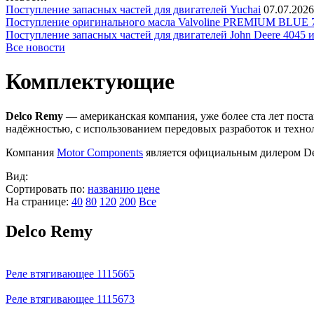
Поступление запасных частей для двигателей Yuchai
07.07.2026
Поступление оригинального масла Valvoline PREMIUM BLU
Поступление запасных частей для двигателей John Deere 4045 
Все новости
Комплектующие
Delco Remy
— американская компания, уже более ста лет пост
надёжностью, с использованием передовых разработок и техно
Компания
Motor Components
является официальным дилером De
Вид:
Сортировать по:
названию
цене
На странице:
40
80
120
200
Все
Delco Remy
Реле втягивающее 1115665
Реле втягивающее 1115673