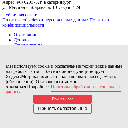
Адрес: РФ 620075, г. Екатеринбург,
ул. Мамина-Сибиряка, д. 101, офис 4.24
Публичная оферта
Политика обработки персональных данных
Политика
конфиденциальности
О компании
Доставка
Документация
Новости
Помощь
Контакты
Мы используем cookie и обязательные технические данные
для работы сайта — без них он не функционирует.
Яндекс.Метрика помогает анализировать посещаемость
Заказов сегодня / Всего
(обезличенно). От аналитики можно
45
отказаться.Подробнее:
Политика обработки персональных
11115
данных
Нас можно найти тут:
Принять всё
© 2026 Motor Components. Все права защищены
Дизайн и разработка сайта
Nice’
N
’Easy
Принять обязательные
В связи с возникшими затруднениями с поставками из-за
рубежа и нестабильностью курса, цена товара может быть
скорректирована после заказа. Надеемся на Ваше понимание.
Понятно