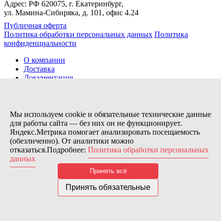
Адрес: РФ 620075, г. Екатеринбург,
ул. Мамина-Сибиряка, д. 101, офис 4.24
Публичная оферта
Политика обработки персональных данных
Политика
конфиденциальности
О компании
Доставка
Документация
Новости
Помощь
Контакты
Мы используем cookie и обязательные технические данные
для работы сайта — без них он не функционирует.
Яндекс.Метрика помогает анализировать посещаемость
Заказов сегодня / Всего
(обезличенно). От аналитики можно
6
отказаться.Подробнее:
Политика обработки персональных
11133
данных
Нас можно найти тут:
Принять всё
© 2026 Motor Components. Все права защищены
Дизайн и разработка сайта
Nice’
N
’Easy
Принять обязательные
В связи с возникшими затруднениями с поставками из-за
рубежа и нестабильностью курса, цена товара может быть
скорректирована после заказа. Надеемся на Ваше понимание.
Понятно