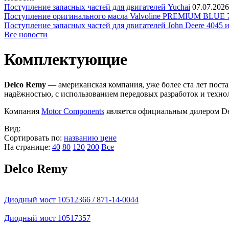
Поступление запасных частей для двигателей Yuchai
07.07.2026
Поступление оригинального масла Valvoline PREMIUM BLU
Поступление запасных частей для двигателей John Deere 4045 
Все новости
Комплектующие
Delco Remy
— американская компания, уже более ста лет пост
надёжностью, с использованием передовых разработок и техно
Компания
Motor Components
является официальным дилером De
Вид:
Сортировать по:
названию
цене
На странице:
40
80
120
200
Все
Delco Remy
Диодный мост 10512366 / 871-14-0044
Диодный мост 10517357