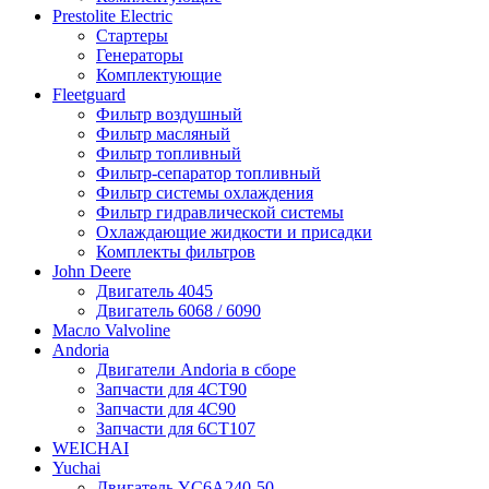
Prestolite Electric
Стартеры
Генераторы
Комплектующие
Fleetguard
Фильтр воздушный
Фильтр масляный
Фильтр топливный
Фильтр-сепаратор топливный
Фильтр системы охлаждения
Фильтр гидравлической системы
Охлаждающие жидкости и присадки
Комплекты фильтров
John Deere
Двигатель 4045
Двигатель 6068 / 6090
Масло Valvoline
Andoria
Двигатели Andoria в сборе
Запчасти для 4CT90
Запчасти для 4С90
Запчасти для 6CT107
WEICHAI
Yuchai
Двигатель YC6A240-50