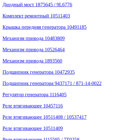
Диодный мост 1875645 / 9L6776
Комплект ремонтный 10511403
Крышка передняя генератора 10491185
Механизм привода 10483809
Механизм привода 10526464
Механизм привода 1893560
Подшипник генератора 10472935
Подшипник генератора 9437171 / 871-14-0022
Регулятор генератора 1116405
Реле втягивающее 10457116
Реле втягивающее 10511408 / 10537417
Реле втягивающее 10511409
Реле втягивающее 1115595 / 7T0258