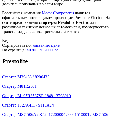
добилась признания во всем мире.
Российская компания
Motor Components
является
официальным поставщиком продукции Prestolite Electric. На
сайте представлены
стартеры Prestolite Electric
для
различной техники: легковых автомобилей, коммерческого
транспорта, дорожно-строительной техники.
Вид:
Сортировать по:
названию
цене
На странице:
40
80
120
200
Все
Prestolite
Стартер M39433 / 8200433
Стартер M81R2501
Стартер M105R3537SE / 8481.3708010
Стартер 1327A411 / S115A24
Стартер MS7-506A / X52417200004 / 0041510001 / MS7-506