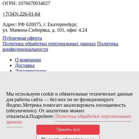
ОГРН: 1076670034627
+7(343) 226-01-64
Адрес: РФ 620075, г. Екатеринбург,
ул. Мамина-Сибиряка, д. 101, офис 4.24
Публичная оферта
Политика обработки персональных данных
Политика
конфиденциальности
О компании
Доставка
Документация
Новости
Помощь
Контакты
Мы используем cookie и обязательные технические данные
для работы сайта — без них он не функционирует.
Яндекс.Метрика помогает анализировать посещаемость
Заказов сегодня / Всего
(обезличенно). От аналитики можно
6
отказаться.Подробнее:
Политика обработки персональных
11133
данных
Нас можно найти тут:
Принять всё
© 2026 Motor Components. Все права защищены
Дизайн и разработка сайта
Nice’
N
’Easy