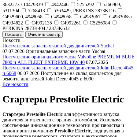
3632273 / 10479339
4942446
5255292
5266969,
5311304
5268413
5363429, PERKINS 2873K116
C4929600, 4948058
C4948058
C4983067
C4983068 /
C4934622
C4992135
C4992261
C5256984
PERKINS 2873K404 / 2873K632
Новости
Поступление запасных частей для двигателей Yuchai
07.07.2026
Оригинальные запасные части Yuchai
Поступление оригинального масла Valvoline PREMIUM BLUE
7800 и ALL FLEET EXTREME 10W-40
07.07.2026
Поступление запасных частей для двигателей John Deere 4045
и 6068
06.07.2026
Поступление на склад комплектов для
ремонта двигателей John Deere 4045 и 6090
Все новости
Стартеры Prestolite Electric
Стартеры Prestolite Electric
для эффективного запуска
двигателя внутреннего сгорания автомобиля. Используя
собственные инновационные технологии производства и
инжиниринга компания
Prestolite Electric
, лидирующая в
производстве генераторов, стартеров и аккумуляторов,