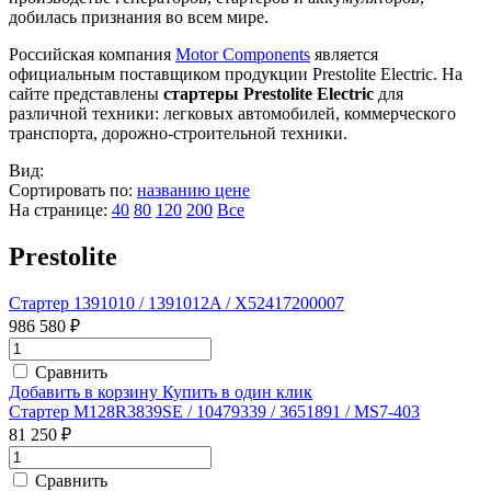
добилась признания во всем мире.
Российская компания
Motor Components
является
официальным поставщиком продукции Prestolite Electric. На
сайте представлены
стартеры Prestolite Electric
для
различной техники: легковых автомобилей, коммерческого
транспорта, дорожно-строительной техники.
Вид:
Сортировать по:
названию
цене
На странице:
40
80
120
200
Все
Prestolite
Стартер 1391010 / 1391012A / X52417200007
986 580 ₽
Сравнить
Добавить в корзину
Купить в один клик
Стартер M128R3839SE / 10479339 / 3651891 / MS7-403
81 250 ₽
Сравнить