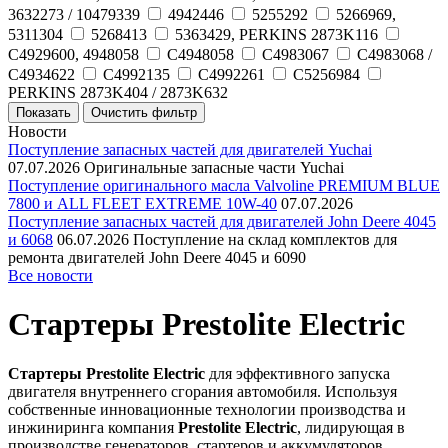
3632273 / 10479339
4942446
5255292
5266969,
5311304
5268413
5363429, PERKINS 2873K116
C4929600, 4948058
C4948058
C4983067
C4983068 /
C4934622
C4992135
C4992261
C5256984
PERKINS 2873K404 / 2873K632
Новости
Поступление запасных частей для двигателей Yuchai
07.07.2026
Оригинальные запасные части Yuchai
Поступление оригинального масла Valvoline PREMIUM BLUE
7800 и ALL FLEET EXTREME 10W-40
07.07.2026
Поступление запасных частей для двигателей John Deere 4045
и 6068
06.07.2026
Поступление на склад комплектов для
ремонта двигателей John Deere 4045 и 6090
Все новости
Стартеры Prestolite Electric
Стартеры Prestolite Electric
для эффективного запуска
двигателя внутреннего сгорания автомобиля. Используя
собственные инновационные технологии производства и
инжиниринга компания
Prestolite Electric
, лидирующая в
производстве генераторов, стартеров и аккумуляторов,