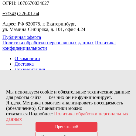
ОГРН: 1076670034627
+7(343) 226-01-64
Адрес: РФ 620075, г. Екатеринбург,
ул. Мамина-Сибиряка, д. 101, офис 4.24
Публичная оферта
Политика обработки персональных данных
Политика
конфиденциальности
О компании
Доставка
Документация
Новости
Помощь
Контакты
Мы используем cookie и обязательные технические данные
для работы сайта — без них он не функционирует.
Яндекс.Метрика помогает анализировать посещаемость
Заказов сегодня / Всего
(обезличенно). От аналитики можно
1
отказаться.Подробнее:
Политика обработки персональных
11115
данных
Нас можно найти тут:
Принять всё
© 2026 Motor Components. Все права защищены
Дизайн и разработка сайта
Nice’
N
’Easy