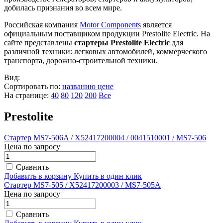
добилась признания во всем мире.
Российская компания
Motor Components
является
официальным поставщиком продукции Prestolite Electric. На
сайте представлены
стартеры Prestolite Electric
для
различной техники: легковых автомобилей, коммерческого
транспорта, дорожно-строительной техники.
Вид:
Сортировать по:
названию
цене
На странице:
40
80
120
200
Все
Prestolite
Стартер MS7-506A / X52417200004 / 0041510001 / MS7-506
Цена по запросу
Сравнить
Добавить в корзину
Купить в один клик
Стартер MS7-505 / X52417200003 / MS7-505A
Цена по запросу
Сравнить