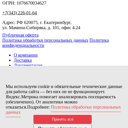
ОГРН: 1076670034627
+7(343) 226-01-64
Адрес: РФ 620075, г. Екатеринбург,
ул. Мамина-Сибиряка, д. 101, офис 4.24
Публичная оферта
Политика обработки персональных данных
Политика
конфиденциальности
О компании
Доставка
Документация
Новости
Помощь
Контакты
Мы используем cookie и обязательные технические данные
для работы сайта — без них он не функционирует.
Яндекс.Метрика помогает анализировать посещаемость
Заказов сегодня / Всего
(обезличенно). От аналитики можно
21
отказаться.Подробнее:
Политика обработки персональных
11173
данных
Нас можно найти тут:
Принять всё
© 2026 Motor Components. Все права защищены
Дизайн и разработка сайта
Nice’
N
’Easy