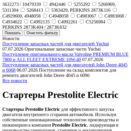
3632273 / 10479339
4942446
5255292
5266969,
5311304
5268413
5363429, PERKINS 2873K116
C4929600, 4948058
C4948058
C4983067
C4983068 /
C4934622
C4992135
C4992261
C5256984
PERKINS 2873K404 / 2873K632
Новости
Поступление запасных частей для двигателей Yuchai
07.07.2026
Оригинальные запасные части Yuchai
Поступление оригинального масла Valvoline PREMIUM BLUE
7800 и ALL FLEET EXTREME 10W-40
07.07.2026
Поступление запасных частей для двигателей John Deere 4045
и 6068
06.07.2026
Поступление на склад комплектов для
ремонта двигателей John Deere 4045 и 6090
Все новости
Стартеры Prestolite Electric
Стартеры Prestolite Electric
для эффективного запуска
двигателя внутреннего сгорания автомобиля. Используя
собственные инновационные технологии производства и
инжиниринга компания
Prestolite Electric
, лидирующая в
производстве генераторов, стартеров и аккумуляторов,