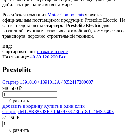
добилась признания во всем мире.
Российская компания
Motor Components
является
официальным поставщиком продукции Prestolite Electric. На
сайте представлены
стартеры Prestolite Electric
для
различной техники: легковых автомобилей, коммерческого
транспорта, дорожно-строительной техники.
Вид:
Сортировать по:
названию
цене
На странице:
40
80
120
200
Все
Prestolite
Стартер 1391010 / 1391012A / X52417200007
986 580 ₽
Сравнить
Добавить в корзину
Купить в один клик
Стартер M128R3839SE / 10479339 / 3651891 / MS7-403
81 250 ₽
Сравнить