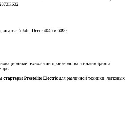
2873K632
вигателей John Deere 4045 и 6090
инновационные технологии производства и инжиниринга
мире.
ны
стартеры Prestolite Electric
для различной техники: легковых