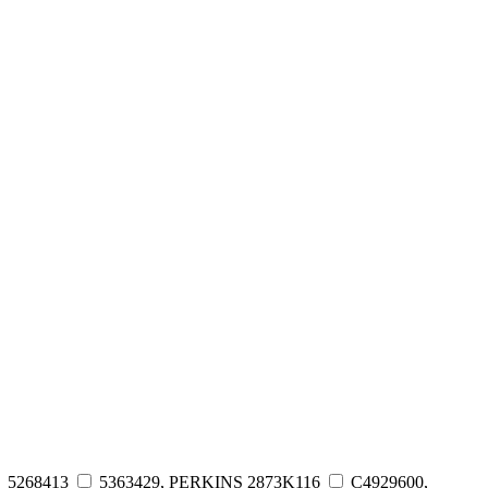
5268413
5363429, PERKINS 2873K116
C4929600,