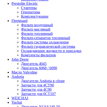
Prestolite Electric
Стартеры
Генераторы
Комплектующие
Fleetguard
Фильтр воздушный
Фильтр масляный
Фильтр топливный
Фильтр-сепаратор топливный
Фильтр системы охлаждения
Фильтр гидравлической системы
Охлаждающие жидкости и присадки
Комплекты фильтров
John Deere
Двигатель 4045
Двигатель 6068 / 6090
Масло Valvoline
Andoria
Двигатели Andoria в сборе
Запчасти для 4CT90
Запчасти для 4С90
Запчасти для 6CT107
WEICHAI
Yuchai
Двигатель YC6A240-50