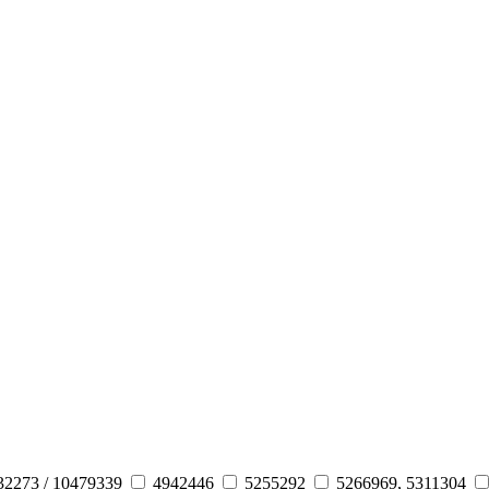
32273 / 10479339
4942446
5255292
5266969, 5311304