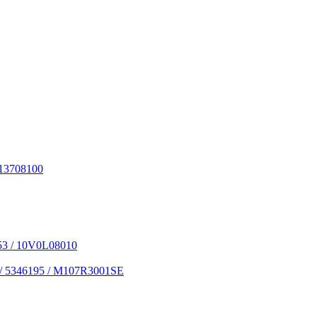
13708100
53 / 10V0L08010
 / 5346195 / M107R3001SE