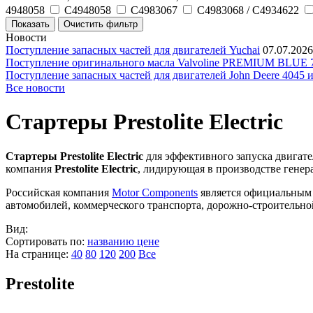
4948058
C4948058
C4983067
C4983068 / C4934622
Новости
Поступление запасных частей для двигателей Yuchai
07.07.2026
Поступление оригинального масла Valvoline PREMIUM BLU
Поступление запасных частей для двигателей John Deere 4045 
Все новости
Стартеры Prestolite Electric
Стартеры Prestolite Electric
для эффективного запуска двигат
компания
Prestolite Electric
, лидирующая в производстве генера
Российская компания
Motor Components
является официальным п
автомобилей, коммерческого транспорта, дорожно-строительно
Вид:
Сортировать по:
названию
цене
На странице:
40
80
120
200
Все
Prestolite