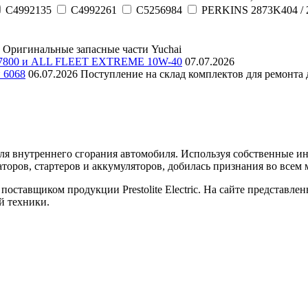
C4992135
C4992261
C5256984
PERKINS 2873K404 / 
Оригинальные запасные части Yuchai
E 7800 и ALL FLEET EXTREME 10W-40
07.07.2026
и 6068
06.07.2026
Поступление на склад комплектов для ремонта д
еля внутреннего сгорания автомобиля. Используя собственные 
торов, стартеров и аккумуляторов, добилась признания во всем 
оставщиком продукции Prestolite Electric. На сайте представле
й техники.