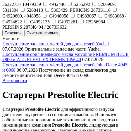
3632273 / 10479339
4942446
5255292
5266969,
5311304
5268413
5363429, PERKINS 2873K116
C4929600, 4948058
C4948058
C4983067
C4983068 /
C4934622
C4992135
C4992261
C5256984
PERKINS 2873K404 / 2873K632
Новости
Поступление запасных частей для двигателей Yuchai
07.07.2026
Оригинальные запасные части Yuchai
Поступление оригинального масла Valvoline PREMIUM BLUE
7800 и ALL FLEET EXTREME 10W-40
07.07.2026
Поступление запасных частей для двигателей John Deere 4045
и 6068
06.07.2026
Поступление на склад комплектов для
ремонта двигателей John Deere 4045 и 6090
Все новости
Стартеры Prestolite Electric
Стартеры Prestolite Electric
для эффективного запуска
двигателя внутреннего сгорания автомобиля. Используя
собственные инновационные технологии производства и
инжиниринга компания
Prestolite Electric
, лидирующая в
производстве генераторов, стартеров и аккумуляторов,