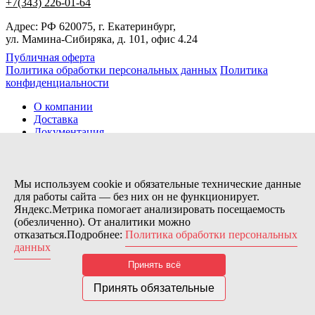
+7(343) 226-01-64
Адрес: РФ 620075, г. Екатеринбург,
ул. Мамина-Сибиряка, д. 101, офис 4.24
Публичная оферта
Политика обработки персональных данных
Политика
конфиденциальности
О компании
Доставка
Документация
Новости
Помощь
Контакты
Мы используем cookie и обязательные технические данные
для работы сайта — без них он не функционирует.
Яндекс.Метрика помогает анализировать посещаемость
Заказов сегодня / Всего
(обезличенно). От аналитики можно
9
отказаться.Подробнее:
Политика обработки персональных
11154
данных
Нас можно найти тут:
Принять всё
© 2026 Motor Components. Все права защищены
Дизайн и разработка сайта
Nice’
N
’Easy
Принять обязательные
В связи с возникшими затруднениями с поставками из-за
рубежа и нестабильностью курса, цена товара может быть