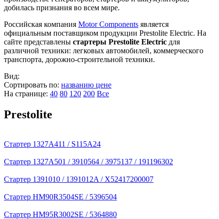
добилась признания во всем мире.
Российская компания
Motor Components
является
официальным поставщиком продукции Prestolite Electric. На
сайте представлены
стартеры Prestolite Electric
для
различной техники: легковых автомобилей, коммерческого
транспорта, дорожно-строительной техники.
Вид:
Сортировать по:
названию
цене
На странице:
40
80
120
200
Все
Prestolite
Стартер 1327A411 / S115A24
Стартер 1327A501 / 3910564 / 3975137 / 191196302
Стартер 1391010 / 1391012A / X52417200007
Стартер HM90R3504SE / 5396504
Стартер HM95R3002SE / 5364880