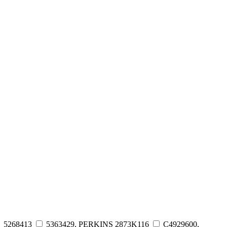
5268413
5363429, PERKINS 2873K116
C4929600,