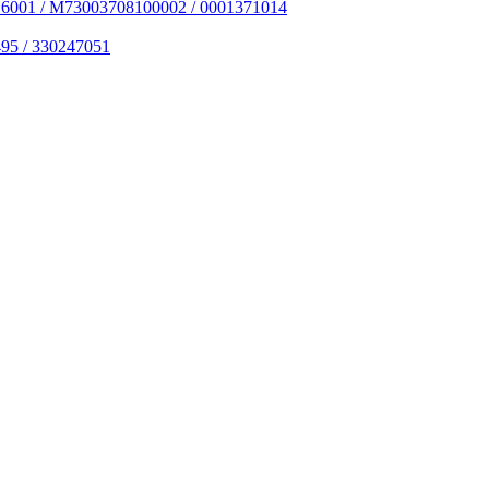
6001 / M73003708100002 / 0001371014
95 / 330247051