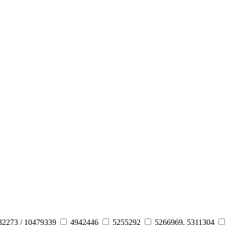
32273 / 10479339
4942446
5255292
5266969, 5311304