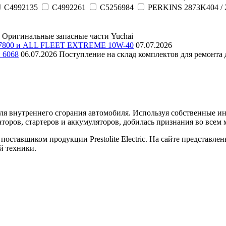
C4992135
C4992261
C5256984
PERKINS 2873K404 / 
Оригинальные запасные части Yuchai
E 7800 и ALL FLEET EXTREME 10W-40
07.07.2026
и 6068
06.07.2026
Поступление на склад комплектов для ремонта д
еля внутреннего сгорания автомобиля. Используя собственные 
торов, стартеров и аккумуляторов, добилась признания во всем 
оставщиком продукции Prestolite Electric. На сайте представле
й техники.