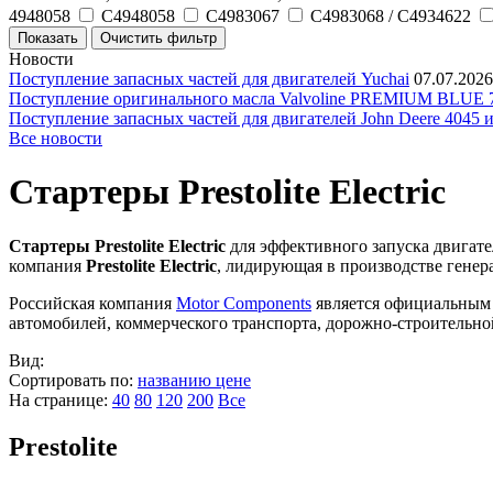
4948058
C4948058
C4983067
C4983068 / C4934622
Новости
Поступление запасных частей для двигателей Yuchai
07.07.2026
Поступление оригинального масла Valvoline PREMIUM BLU
Поступление запасных частей для двигателей John Deere 4045 
Все новости
Стартеры Prestolite Electric
Стартеры Prestolite Electric
для эффективного запуска двигат
компания
Prestolite Electric
, лидирующая в производстве генера
Российская компания
Motor Components
является официальным п
автомобилей, коммерческого транспорта, дорожно-строительно
Вид:
Сортировать по:
названию
цене
На странице:
40
80
120
200
Все
Prestolite