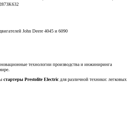
2873K632
вигателей John Deere 4045 и 6090
инновационные технологии производства и инжиниринга
мире.
ны
стартеры Prestolite Electric
для различной техники: легковых