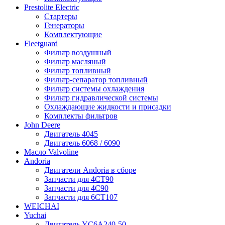
Prestolite Electric
Стартеры
Генераторы
Комплектующие
Fleetguard
Фильтр воздушный
Фильтр масляный
Фильтр топливный
Фильтр-сепаратор топливный
Фильтр системы охлаждения
Фильтр гидравлической системы
Охлаждающие жидкости и присадки
Комплекты фильтров
John Deere
Двигатель 4045
Двигатель 6068 / 6090
Масло Valvoline
Andoria
Двигатели Andoria в сборе
Запчасти для 4CT90
Запчасти для 4С90
Запчасти для 6CT107
WEICHAI
Yuchai
Двигатель YC6A240-50