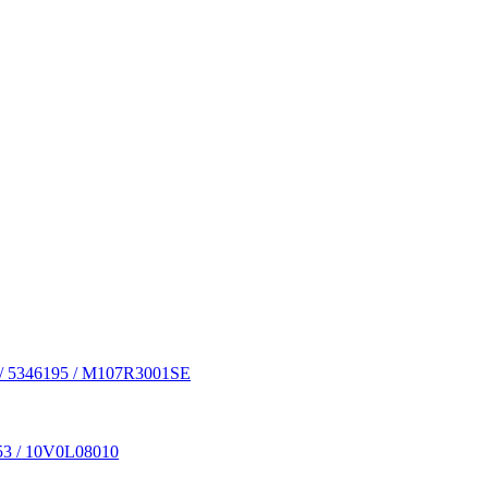
 / 5346195 / M107R3001SE
53 / 10V0L08010