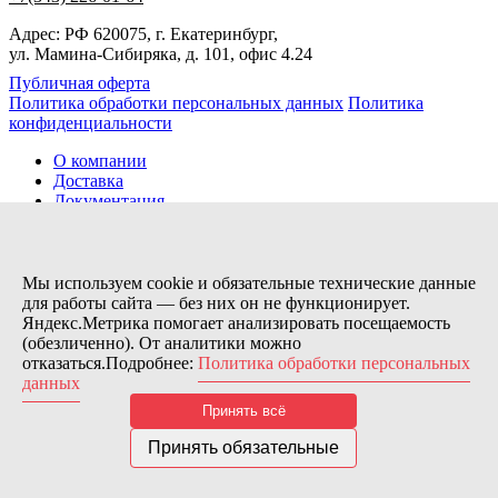
Адрес: РФ 620075, г. Екатеринбург,
ул. Мамина-Сибиряка, д. 101, офис 4.24
Публичная оферта
Политика обработки персональных данных
Политика
конфиденциальности
О компании
Доставка
Документация
Новости
Помощь
Контакты
Мы используем cookie и обязательные технические данные
для работы сайта — без них он не функционирует.
Яндекс.Метрика помогает анализировать посещаемость
Заказов сегодня / Всего
(обезличенно). От аналитики можно
21
отказаться.Подробнее:
Политика обработки персональных
11173
данных
Нас можно найти тут:
Принять всё
© 2026 Motor Components. Все права защищены
Дизайн и разработка сайта
Nice’
N
’Easy
Принять обязательные
В связи с возникшими затруднениями с поставками из-за
рубежа и нестабильностью курса, цена товара может быть
скорректирована после заказа. Надеемся на Ваше понимание.