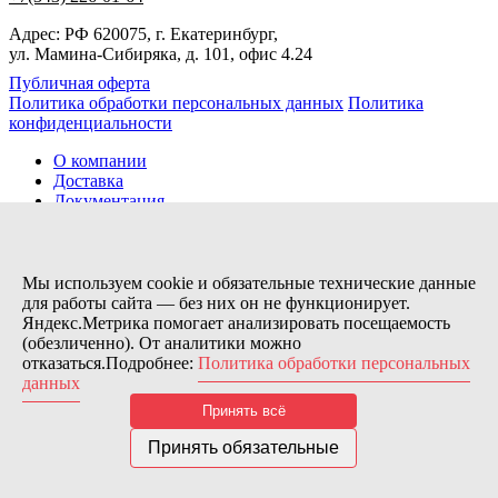
Адрес: РФ 620075, г. Екатеринбург,
ул. Мамина-Сибиряка, д. 101, офис 4.24
Публичная оферта
Политика обработки персональных данных
Политика
конфиденциальности
О компании
Доставка
Документация
Новости
Помощь
Контакты
Мы используем cookie и обязательные технические данные
для работы сайта — без них он не функционирует.
Яндекс.Метрика помогает анализировать посещаемость
Заказов сегодня / Всего
(обезличенно). От аналитики можно
13
отказаться.Подробнее:
Политика обработки персональных
11115
данных
Нас можно найти тут:
Принять всё
© 2026 Motor Components. Все права защищены
Дизайн и разработка сайта
Nice’
N
’Easy
Принять обязательные
В связи с возникшими затруднениями с поставками из-за
рубежа и нестабильностью курса, цена товара может быть
скорректирована после заказа. Надеемся на Ваше понимание.