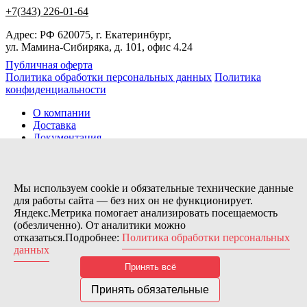
+7(343) 226-01-64
Адрес: РФ 620075, г. Екатеринбург,
ул. Мамина-Сибиряка, д. 101, офис 4.24
Публичная оферта
Политика обработки персональных данных
Политика
конфиденциальности
О компании
Доставка
Документация
Новости
Помощь
Контакты
Мы используем cookie и обязательные технические данные
для работы сайта — без них он не функционирует.
Яндекс.Метрика помогает анализировать посещаемость
Заказов сегодня / Всего
(обезличенно). От аналитики можно
56
отказаться.Подробнее:
Политика обработки персональных
11115
данных
Нас можно найти тут:
Принять всё
© 2026 Motor Components. Все права защищены
Дизайн и разработка сайта
Nice’
N
’Easy
Принять обязательные
В связи с возникшими затруднениями с поставками из-за