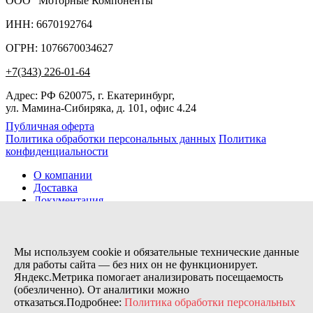
ООО "Моторные Компоненты"
ИНН: 6670192764
ОГРН: 1076670034627
+7(343) 226-01-64
Адрес: РФ 620075, г. Екатеринбург,
ул. Мамина-Сибиряка, д. 101, офис 4.24
Публичная оферта
Политика обработки персональных данных
Политика
конфиденциальности
О компании
Доставка
Документация
Новости
Помощь
Контакты
Мы используем cookie и обязательные технические данные
для работы сайта — без них он не функционирует.
Яндекс.Метрика помогает анализировать посещаемость
Заказов сегодня / Всего
(обезличенно). От аналитики можно
21
отказаться.Подробнее:
Политика обработки персональных
11173