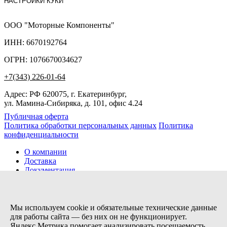
НАСТРОЙКИ КУКИ
ООО "Моторные Компоненты"
ИНН: 6670192764
ОГРН: 1076670034627
+7(343) 226-01-64
Адрес: РФ 620075, г. Екатеринбург,
ул. Мамина-Сибиряка, д. 101, офис 4.24
Публичная оферта
Политика обработки персональных данных
Политика
конфиденциальности
О компании
Доставка
Документация
Новости
Помощь
Контакты
Мы используем cookie и обязательные технические данные
для работы сайта — без них он не функционирует.
Яндекс.Метрика помогает анализировать посещаемость