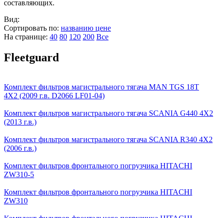
составляющих.
Вид:
Сортировать по:
названию
цене
На странице:
40
80
120
200
Все
Fleetguard
Комплект фильтров магистрального тягача MAN TGS 18T
4Х2 (2009 г.в. D2066 LF01-04)
Комплект фильтров магистрального тягача SCANIA G440 4Х2
(2013 г.в.)
Комплект фильтров магистрального тягача SCANIA R340 4Х2
(2006 г.в.)
Комплект фильтров фронтального погрузчика HITACHI
ZW310-5
Комплект фильтров фронтального погрузчика HITACHI
ZW310