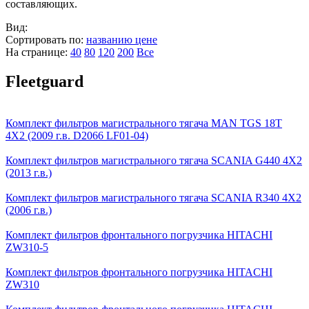
составляющих.
Вид:
Сортировать по:
названию
цене
На странице:
40
80
120
200
Все
Fleetguard
Комплект фильтров магистрального тягача MAN TGS 18T
4Х2 (2009 г.в. D2066 LF01-04)
Комплект фильтров магистрального тягача SCANIA G440 4Х2
(2013 г.в.)
Комплект фильтров магистрального тягача SCANIA R340 4Х2
(2006 г.в.)
Комплект фильтров фронтального погрузчика HITACHI
ZW310-5
Комплект фильтров фронтального погрузчика HITACHI
ZW310