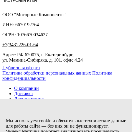
НАСТРОЙКИ КУКИ
ООО "Моторные Компоненты"
ИНН: 6670192764
ОГРН: 1076670034627
+7(343) 226-01-64
Адрес: РФ 620075, г. Екатеринбург,
ул. Мамина-Сибиряка, д. 101, офис 4.24
Публичная оферта
Политика обработки персональных данных
Политика
конфиденциальности
О компании
Доставка
Документация
Новости
Помощь
Контакты
Мы используем cookie и обязательные технические данные
для работы сайта — без них он не функционирует.
Яндекс.Метрика помогает анализировать посещаемость