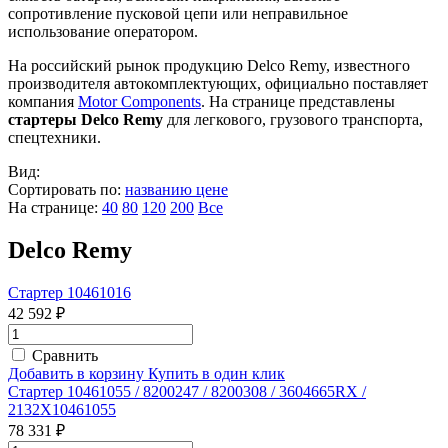
сопротивление пусковой цепи или неправильное
использование оператором.
На российский рынок продукцию Delco Remy, известного
производителя автокомплектующих, официально поставляет
компания
Motor Components
. На странице представлены
стартеры Delco Remy
для легкового, грузового транспорта,
спецтехники.
Вид:
Сортировать по:
названию
цене
На странице:
40
80
120
200
Все
Delco Remy
Стартер 10461016
42 592 ₽
Сравнить
Добавить в корзину
Купить в один клик
Стартер 10461055 / 8200247 / 8200308 / 3604665RX /
2132X10461055
78 331 ₽