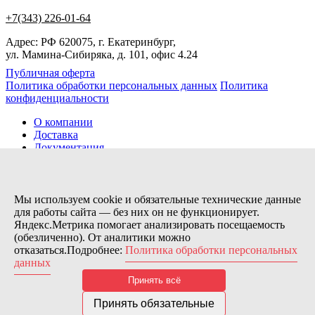
+7(343) 226-01-64
Адрес: РФ 620075, г. Екатеринбург,
ул. Мамина-Сибиряка, д. 101, офис 4.24
Публичная оферта
Политика обработки персональных данных
Политика
конфиденциальности
О компании
Доставка
Документация
Новости
Помощь
Контакты
Мы используем cookie и обязательные технические данные
для работы сайта — без них он не функционирует.
Яндекс.Метрика помогает анализировать посещаемость
Заказов сегодня / Всего
(обезличенно). От аналитики можно
86
отказаться.Подробнее:
Политика обработки персональных
11194
данных
Нас можно найти тут:
Принять всё
© 2026 Motor Components. Все права защищены
Дизайн и разработка сайта
Nice’
N
’Easy
Принять обязательные
В связи с возникшими затруднениями с поставками из-за