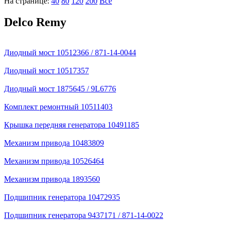
На странице:
40
80
120
200
Все
Delco Remy
Диодный мост 10512366 / 871-14-0044
Диодный мост 10517357
Диодный мост 1875645 / 9L6776
Комплект ремонтный 10511403
Крышка передняя генератора 10491185
Механизм привода 10483809
Механизм привода 10526464
Механизм привода 1893560
Подшипник генератора 10472935
Подшипник генератора 9437171 / 871-14-0022