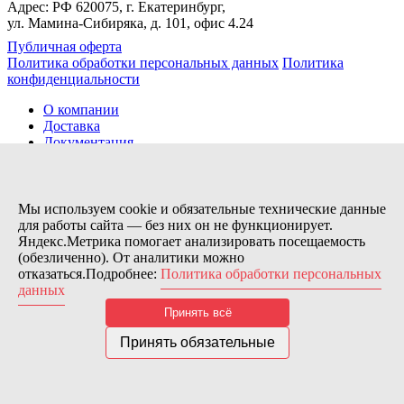
Адрес: РФ 620075, г. Екатеринбург,
ул. Мамина-Сибиряка, д. 101, офис 4.24
Публичная оферта
Политика обработки персональных данных
Политика
конфиденциальности
О компании
Доставка
Документация
Новости
Помощь
Контакты
Мы используем cookie и обязательные технические данные
для работы сайта — без них он не функционирует.
Яндекс.Метрика помогает анализировать посещаемость
Заказов сегодня / Всего
(обезличенно). От аналитики можно
4
отказаться.Подробнее:
Политика обработки персональных
11173
данных
Нас можно найти тут:
Принять всё
© 2026 Motor Components. Все права защищены
Дизайн и разработка сайта
Nice’
N
’Easy
Принять обязательные
В связи с возникшими затруднениями с поставками из-за
рубежа и нестабильностью курса, цена товара может быть
скорректирована после заказа. Надеемся на Ваше понимание.
Понятно