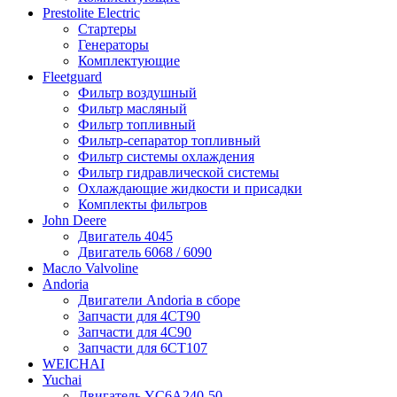
Prestolite Electric
Стартеры
Генераторы
Комплектующие
Fleetguard
Фильтр воздушный
Фильтр масляный
Фильтр топливный
Фильтр-сепаратор топливный
Фильтр системы охлаждения
Фильтр гидравлической системы
Охлаждающие жидкости и присадки
Комплекты фильтров
John Deere
Двигатель 4045
Двигатель 6068 / 6090
Масло Valvoline
Andoria
Двигатели Andoria в сборе
Запчасти для 4CT90
Запчасти для 4С90
Запчасти для 6CT107
WEICHAI
Yuchai
Двигатель YC6A240-50