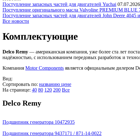
Поступление запасных частей для двигателей Yuchai
07.07.2026
Поступление оригинального масла Valvoline PREMIUM BLU
Поступление запасных частей для двигателей John Deere 4045 
Все новости
Комплектующие
Delco Remy
— американская компания, уже более ста лет пост
надёжностью, с использованием передовых разработок и техно
Компания
Motor Components
является официальным дилером De
Вид:
Сортировать по:
названию
цене
На странице:
40
80
120
200
Все
Delco Remy
Подшипник генератора 10472935
Подшипник генератора 9437171 / 871-14-0022