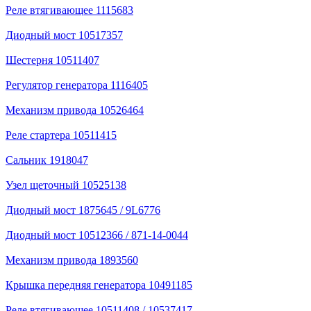
Реле втягивающее 1115683
Диодный мост 10517357
Шестерня 10511407
Регулятор генератора 1116405
Механизм привода 10526464
Реле стартера 10511415
Сальник 1918047
Узел щеточный 10525138
Диодный мост 1875645 / 9L6776
Диодный мост 10512366 / 871-14-0044
Механизм привода 1893560
Крышка передняя генератора 10491185
Реле втягивающее 10511408 / 10537417