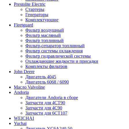
Prestolite Electric
Стартеры
Генераторы
Комплектующие
Fleetguard
Фильтр воздушный
Фильтр масляный
Фильтр топливный
Фильтр-сепаратор топливный
Фильтр системы охлаждения
Фильтр гидравлической системы
Охлаждающие жидкости и присадки
Комплекты фильтров
John Deere
Двигатель 4045
Двигатель 6068 / 6090
Масло Valvoline
Andoria
Двигатели Andoria в сборе
Запчасти для 4CT90
Запчасти для 4С90
Запчасти для 6CT107
WEICHAI
Yuchai
Двигатель YC6A240-50